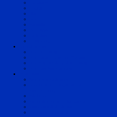
Bordeaux
Cognac
Lille
Lyon
Marseille
Occitanie
Pyrénées
Strasbourg
Compétences
Droit du Travail
Droit de la Protection Sociale
Droit Santé Sécurité au Travail
Droit des Associations
Expertises
Avocats enquêteurs
Conduite du changement et
Restructuring
Médiation
Rémunération et Prévoyance
Responsabilité pénale
Risques et durabilité