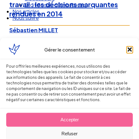
travail : les décisions marquantes
Droit Social : 60 min Recap’
Nos articles
rendues en 2014
Nous suivre
Sébastien MILLET
10 février 2015
Gérer le consentement
Pour offrir les meilleures expériences, nous utilisons des
technologies telles que les cookies pour stocker et/ou accéder
aux informations des appareils. Le fait de consentir à ces
technologies nous permettra de traiter des données telles que le
comportement de navigation ou les ID uniques sur ce site. Le fait de
ne pas consentir ou de retirer son consentement peut avoir un effet
négatif sur certaines caractéristiques et fonctions.
Accepter
Refuser