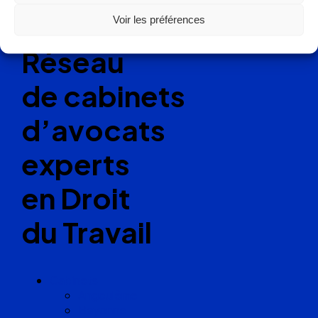
Ellipse Avocats
Voir les préférences
Réseau
de cabinets
d’avocats
experts
en Droit
du Travail
Cabinets
Angoulême
Bayonne