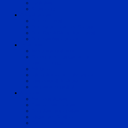
Pyrénées
Strasbourg
Compétences
Droit du Travail
Droit de la Protection Sociale
Droit Santé Sécurité au Travail
Droit des Associations
Expertises
Avocats enquêteurs
Conduite du changement et
Restructuring
Médiation
Rémunération et Prévoyance
Responsabilité pénale
Risques et durabilité
A propos
Mentions légales
Gestion des cookies
Données personnelles
Règlement Qualiopi
Certificat Qualiopi