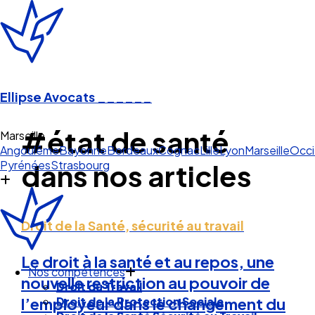
Ellipse Avocats
______
#état de santé
Marseille
Angoulême
Bayonne
Bordeaux
Cognac
Lille
Lyon
Marseille
Occi
Pyrénées
Strasbourg
dans nos articles
Droit de la Santé, sécurité au travail
Le droit à la santé et au repos, une
Nos compétences
nouvelle restriction au pouvoir de
Droit du Travail
Droit de la Protection Sociale
l’employeur dans le changement du