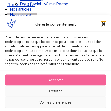
Droit Social : 60 min Recap’
4 mars 2013
Nos articles
Nous suivre
Gérer le consentement
Pour offrir les meilleures expériences, nous utilisons des
technologies telles que les cookies pour stocker et/ou accéder
aux informations des appareils. Le fait de consentir à ces
technologies nous permettra de traiter des données telles que le
comportement de navigation ou les ID uniques sur ce site. Le fait de
ne pas consentir ou de retirer son consentement peut avoir un effet
négatif sur certaines caractéristiques et fonctions.
Ellipse Avocats
Accepter
Refuser
Réseau
Voir les préférences