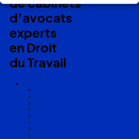
de cabinets
d’avocats
experts
en Droit
du Travail
Cabinets
Angoulême
Bayonne
Bordeaux
Cognac
Lille
Lyon
Marseille
Occitanie