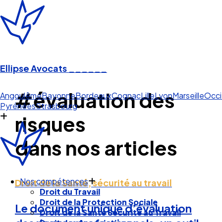
Ellipse Avocats
______
#évaluation des
Occit
Angoulême
Bayonne
Bordeaux
Cognac
Lille
Lyon
Marseille
Occi
Pyrénées
Strasbourg
risques
dans nos articles
Droit de la Santé, sécurité au travail
Nos compétences
Droit du Travail
Le document unique d’évaluation
Droit de la Protection Sociale