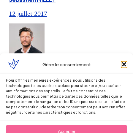
12 juillet 2017
Droit de la Santé, sécurité au travail
Gérer le consentement
Les nouvelles obligations de
Pour offrir les meilleures expériences, nous utilisons des
technologies telles que les cookies pour stocker et/ou accéder
prévention des expositions aux
aux informations des appareils. Le fait de consentir à ces
champs électromagnétiques
technologies nous permettra de traiter des données telles que le
comportement de navigation ou les ID uniques sur ce site. Le fait de
ne pas consentir ou de retirer son consentement peut avoir un effet
Sébastien MILLET
négatif sur certaines caractéristiques et fonctions.
25 octobre 2016
Accepter