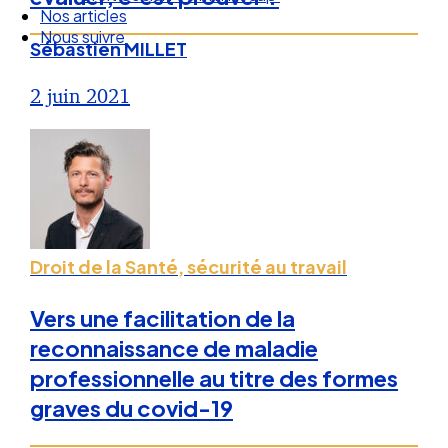
Droit Social : 60 min Recap’
Nos articles
Sébastien MILLET
Nous suivre
2 juin 2021
Droit de la Santé, sécurité au travail
Vers une facilitation de la
reconnaissance de maladie
professionnelle au titre des formes
graves du covid-19