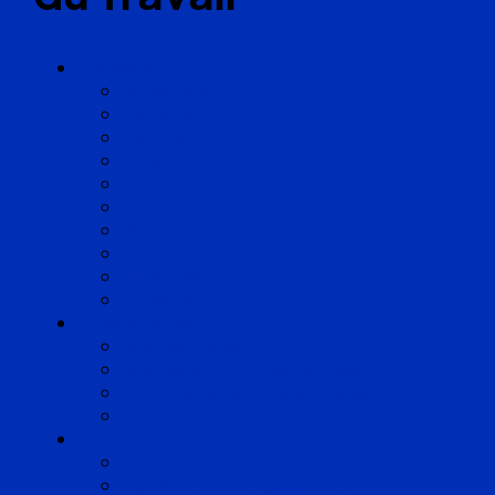
Cabinets
Angoulême
Bayonne
Bordeaux
Cognac
Lille
Lyon
Marseille
Occitanie
Pyrénées
Strasbourg
Compétences
Droit du Travail
Droit de la Protection Sociale
Droit Santé Sécurité au Travail
Droit des Associations
Expertises
Avocats enquêteurs
Conduite du changement et