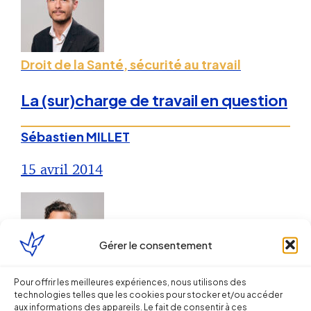
Droit de la Santé, sécurité au travail
La (sur)charge de travail en question
Sébastien MILLET
15 avril 2014
Gérer le consentement
Pour offrir les meilleures expériences, nous utilisons des
Droit de la Santé, sécurité au travail
technologies telles que les cookies pour stocker et/ou accéder
aux informations des appareils. Le fait de consentir à ces