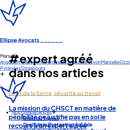
Ellipse Avocats
______
#expert agréé
Marseille
Angoulême
Bayonne
Bordeaux
Cognac
Lille
Lyon
Marseille
Occi
Pyrénées
Strasbourg
dans nos articles
Droit de la Santé, sécurité au travail
La mission du CHSCT en matière de
Nos compétences
pénibilité ne justifie pas en soi le
Droit du Travail
Droit de la Protection Sociale
recours à un expert agréé