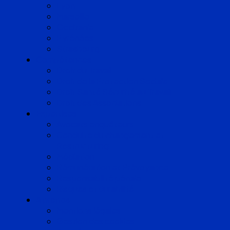
Lyon
Marseille
Occitanie
Pyrénées
Strasbourg
Compétences
Droit du Travail
Droit de la Protection Sociale
Droit Santé Sécurité au Travail
Droit des Associations
Expertises
Avocats enquêteurs
Conduite du changement et
Restructuring
Médiation
Rémunération et Prévoyance
Responsabilité pénale
Risques et durabilité
A propos
Mentions légales
Gestion des cookies