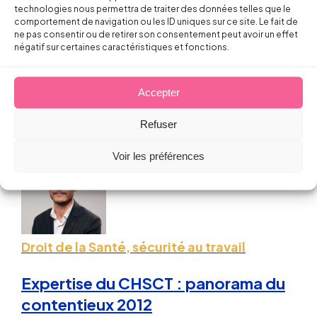
technologies nous permettra de traiter des données telles que le
Projet de réforme de l’expertise
comportement de navigation ou les ID uniques sur ce site. Le fait de
CHSCT dans les entreprises multi-
ne pas consentir ou de retirer son consentement peut avoir un effet
négatif sur certaines caractéristiques et fonctions.
établissements
Sébastien MILLET
Accepter
18 avril 2013
Refuser
Voir les préférences
Droit de la Santé, sécurité au travail
Expertise du CHSCT : panorama du
contentieux 2012