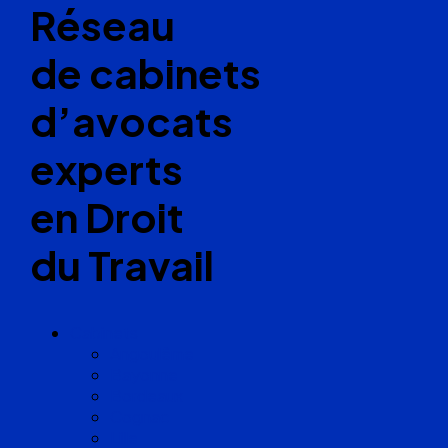
Réseau
de cabinets
d’avocats
experts
en Droit
du Travail
Cabinets
Angoulême
Bayonne
Bordeaux
Cognac
Lille