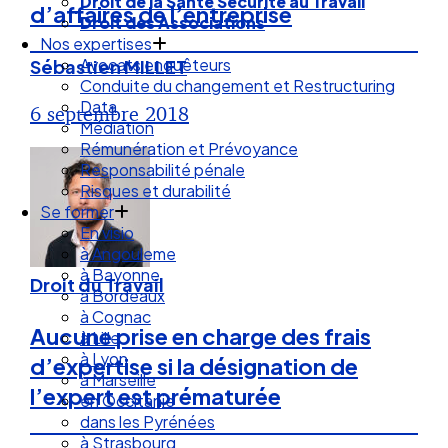
Droit de la Santé Sécurité au Travail
d’affaires de l’entreprise
Droit des Associations
Nos expertises
Avocats enquêteurs
Sébastien MILLET
Conduite du changement et Restructuring
Data
6 septembre 2018
Médiation
Rémunération et Prévoyance
Responsabilité pénale
Risques et durabilité
Se former
En visio
à Angouleme
à Bayonne
Droit du Travail
à Bordeaux
à Cognac
Aucune prise en charge des frais
à Lille
à Lyon
d’expertise si la désignation de
à Marseille
l’expert est prématurée
en Occitanie
dans les Pyrénées
à Strasbourg