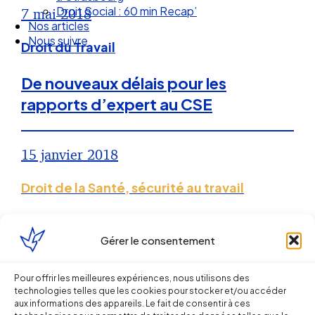
Droit Social : 60 min Recap’
7 mai 2018
Nos articles
Nous suivre
Droit du Travail
De nouveaux délais pour les
rapports d’expert au CSE
15 janvier 2018
Droit de la Santé, sécurité au travail
L’expert du CHSCT peut analyser un
Gérer le consentement
risque grave, mais celui-ci doit au
préalable être clairement identifié et
Pour offrir les meilleures expériences, nous utilisons des
reposer sur des éléments objectifs
technologies telles que les cookies pour stocker et/ou accéder
aux informations des appareils. Le fait de consentir à ces