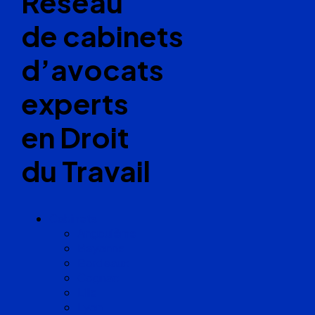
Réseau
de cabinets
d’avocats
experts
en Droit
du Travail
Cabinets
Angoulême
Bayonne
Bordeaux
Cognac
Lille
Lyon