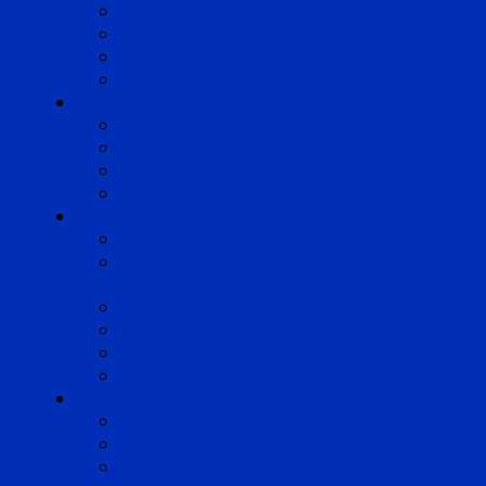
Marseille
Occitanie
Pyrénées
Strasbourg
Compétences
Droit du Travail
Droit de la Protection Sociale
Droit Santé Sécurité au Travail
Droit des Associations
Expertises
Avocats enquêteurs
Conduite du changement et
Restructuring
Médiation
Rémunération et Prévoyance
Responsabilité pénale
Risques et durabilité
A propos
Mentions légales
Gestion des cookies
Données personnelles