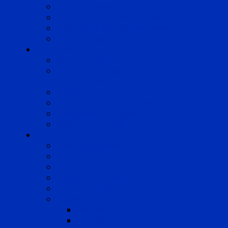
Droit du Travail
Droit de la Protection Sociale
Droit Santé Sécurité au Travail
Droit des Associations
Expertises
Avocats enquêteurs
Conduite du changement et
Restructuring
Médiation
Rémunération et Prévoyance
Responsabilité pénale
Risques et durabilité
A propos
Mentions légales
Gestion des cookies
Données personnelles
Règlement Qualiopi
Certificat Qualiopi
Nous suivre
LinkedIn
Newsletter