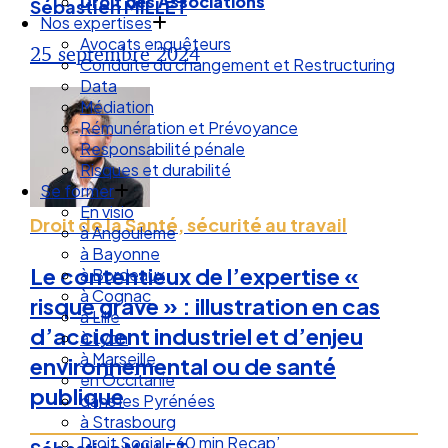
Droit de la Santé Sécurité au Travail
Sébastien MILLET
Droit des Associations
Nos expertises
25 septembre 2024
Avocats enquêteurs
Conduite du changement et Restructuring
Data
Médiation
Rémunération et Prévoyance
Responsabilité pénale
Risques et durabilité
Se former
Droit de la Santé, sécurité au travail
En visio
à Angouleme
Le contentieux de l’expertise «
à Bayonne
à Bordeaux
risque grave » : illustration en cas
à Cognac
d’accident industriel et d’enjeu
à Lille
à Lyon
environnemental ou de santé
à Marseille
publique
en Occitanie
dans les Pyrénées
à Strasbourg