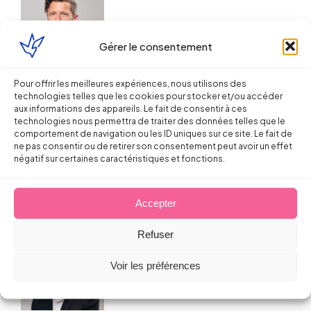
Gérer le consentement
Droit de la Santé, sécurité au travail
Pour offrir les meilleures expériences, nous utilisons des
technologies telles que les cookies pour stocker et/ou accéder
aux informations des appareils. Le fait de consentir à ces
Le secret médical est opposable à
technologies nous permettra de traiter des données telles que le
l’expert du CHSCT
comportement de navigation ou les ID uniques sur ce site. Le fait de
ne pas consentir ou de retirer son consentement peut avoir un effet
négatif sur certaines caractéristiques et fonctions.
Sébastien MILLET
3 mai 2017
Accepter
Refuser
Voir les préférences