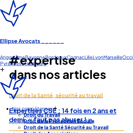
Ellipse Avocats
______
#expertise
Pau Py
Angoulême
Bayonne
Bordeaux
Cognac
Lille
Lyon
Marseille
Occi
Pyrénées
Strasbourg
dans nos articles
Droit de la Santé, sécurité au travail
Expertises CSE : 14 fois en 2 ans et
Nos compétences
demi, « faut pas abuser ! »
Droit du Travail
Droit de la Protection Sociale