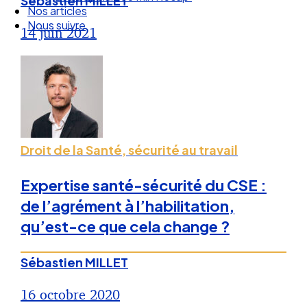
Sébastien MILLET
Droit Social : 60 min Recap’
Nos articles
14 juin 2021
Nous suivre
Droit de la Santé, sécurité au travail
Expertise santé-sécurité du CSE :
de l’agrément à l’habilitation,
qu’est-ce que cela change ?
Sébastien MILLET
16 octobre 2020