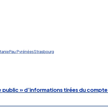
tanie
Pau Pyrénées
Strasbourg
 « public » d’informations tirées du compt