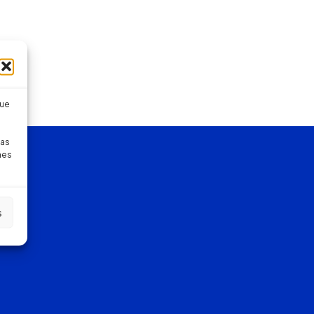
que
pas
nes
s