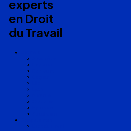
experts
en Droit
du Travail
Cabinets
Angoulême
Bayonne
Bordeaux
Cognac
Lille
Lyon
Marseille
Occitanie
Pyrénées
Strasbourg
Compétences
Droit du Travail