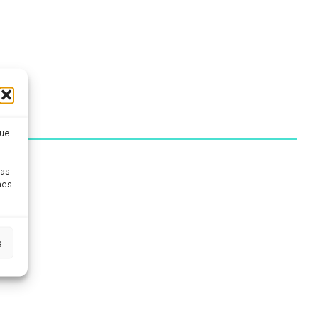
que
pas
nes
s