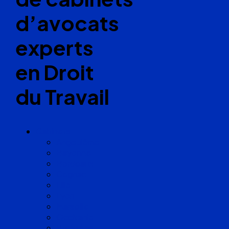
d’avocats
experts
en Droit
du Travail
Cabinets
Angoulême
Bayonne
Bordeaux
Cognac
Lille
Lyon
Marseille
Occitanie
Pyrénées