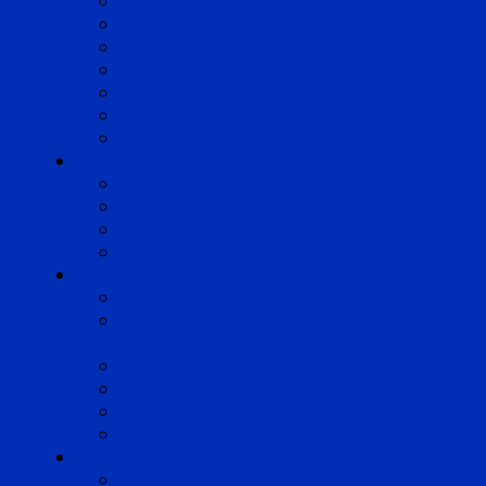
Cognac
Lille
Lyon
Marseille
Occitanie
Pyrénées
Strasbourg
Compétences
Droit du Travail
Droit de la Protection Sociale
Droit Santé Sécurité au Travail
Droit des Associations
Expertises
Avocats enquêteurs
Conduite du changement et
Restructuring
Médiation
Rémunération et Prévoyance
Responsabilité pénale
Risques et durabilité
A propos
Mentions légales