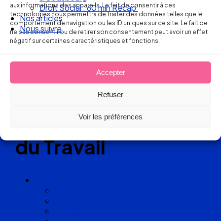
aux informations des appareils. Le fait de consentir à ces
Droit Social : 60 min Recap’
technologies nous permettra de traiter des données telles que le
Nos articles
Réseau
comportement de navigation ou les ID uniques sur ce site. Le fait de
Nous suivre
ne pas consentir ou de retirer son consentement peut avoir un effet
négatif sur certaines caractéristiques et fonctions.
de cabinets
d’avocats
Accepter
experts
Refuser
en Droit
Voir les préférences
du Travail
Cabinets
Angoulême
Bayonne
Bordeaux