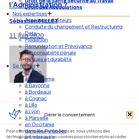
Droit de la Santé Sécurité au Travail
l’Administration ?
Droit des Associations
Nos expertises
Avocats enquêteurs
Sébastien MILLET
Conduite du changement et Restructuring
Data
11 juin 2020
Médiation
Rémunération et Prévoyance
Responsabilité pénale
Risques et durabilité
Se former
En visio
à Angouleme
à Bayonne
à Bordeaux
à Cognac
à Lille
à Lyon
Gérer le consentement
à Marseille
en Occitanie
Ellipse Avocats
dans les Pyrénées
Pour offrir les meilleures expériences, nous utilisons des
technologies telles que les cookies pour stocker et/ou accéder
à Strasbourg