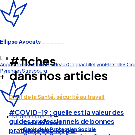
Ellipse Avocats
______
#fiches
Li
Angoulême
Bayonne
Bordeaux
Cognac
Lille
Lyon
Marseille
Occi
Pyrénées
Strasbourg
dans nos articles
Droit de la Santé, sécurité au travail
#COVID-19 : quelle est la valeur des
Nos compétences
guides professionnels de bonnes
Droit du Travail
Droit de la Protection Sociale
pratiques publiés par