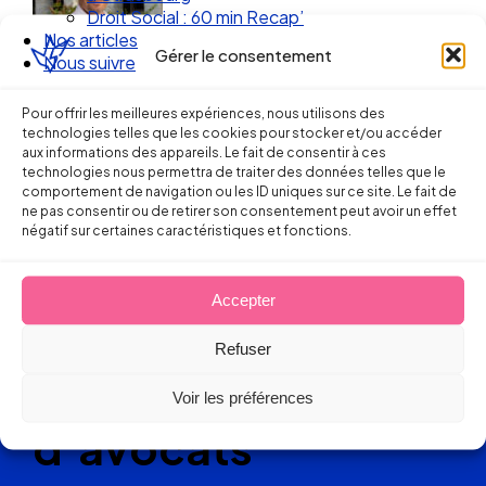
Droit Social : 60 min Recap’
Nos articles
Gérer le consentement
Nous suivre
Pour offrir les meilleures expériences, nous utilisons des
technologies telles que les cookies pour stocker et/ou accéder
aux informations des appareils. Le fait de consentir à ces
technologies nous permettra de traiter des données telles que le
comportement de navigation ou les ID uniques sur ce site. Le fait de
ne pas consentir ou de retirer son consentement peut avoir un effet
négatif sur certaines caractéristiques et fonctions.
Ellipse Avocats
Accepter
Réseau
Refuser
de cabinets
Voir les préférences
d’avocats