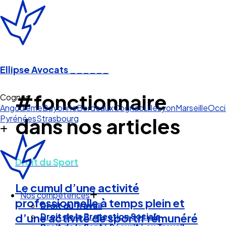
Ellipse Avocats
______
#fonctionnaire
Cogn
Angoulême
Bayonne
Bordeaux
Cognac
Lille
Lyon
Marseille
Occi
Pyrénées
Strasbourg
dans nos articles
Droit du Sport
Le cumul d’une activité
Nos compétences
professionnelle à temps plein et
Droit du Travail
Droit de la Protection Sociale
d’une activité de sportif rémunéré