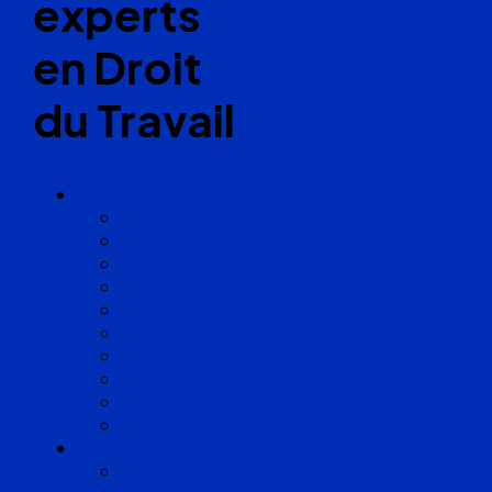
experts
en Droit
du Travail
Cabinets
Angoulême
Bayonne
Bordeaux
Cognac
Lille
Lyon
Marseille
Occitanie
Pyrénées
Strasbourg
Compétences
Droit du Travail