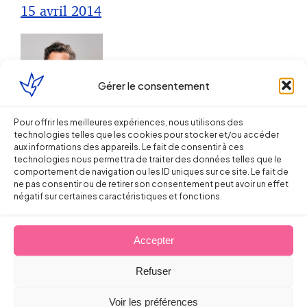
15 avril 2014
Gérer le consentement
Pour offrir les meilleures expériences, nous utilisons des
Droit de la Santé, sécurité au travail
technologies telles que les cookies pour stocker et/ou accéder
aux informations des appareils. Le fait de consentir à ces
technologies nous permettra de traiter des données telles que le
Vigilance sur les forfaits annuels (en
comportement de navigation ou les ID uniques sur ce site. Le fait de
jours ou en heures) : pas
ne pas consentir ou de retirer son consentement peut avoir un effet
négatif sur certaines caractéristiques et fonctions.
d’autonomie d’organisation = pas
de forfait
Accepter
Sébastien MILLET
Refuser
3 octobre 2012
Voir les préférences