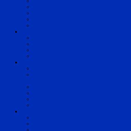
Lyon
Marseille
Occitanie
Pyrénées
Strasbourg
Compétences
Droit du Travail
Droit de la Protection Sociale
Droit Santé Sécurité au Travail
Droit des Associations
Expertises
Avocats enquêteurs
Conduite du changement et
Restructuring
Médiation
Rémunération et Prévoyance
Responsabilité pénale
Risques et durabilité
A propos
Mentions légales
Gestion des cookies
Données personnelles