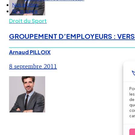
Nos articles
Nous suivre
Droit du Sport
GROUPEMENT D’EMPLOYEURS : VERS UN 
Arnaud PILLOIX
8 septembre 2011
Pou
les
de 
que
con
car