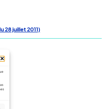
 juillet 2011)
que
pas
nes