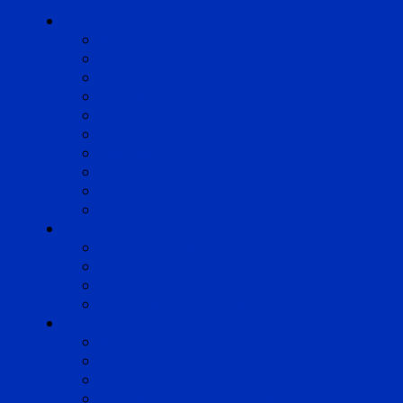
Cabinets
Angoulême
Bayonne
Bordeaux
Cognac
Lille
Lyon
Marseille
Occitanie
Pyrénées
Strasbourg
Compétences
Droit du Travail
Droit de la Protection Sociale
Droit Santé Sécurité au Travail
Droit des Associations
Expertises
Avocats enquêteurs
Conduite du changement et Restructuring
Médiation
Rémunération et Prévoyance