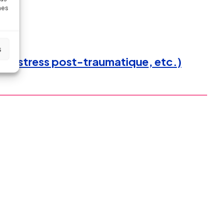
nes
s
ut, stress post-traumatique, etc.)