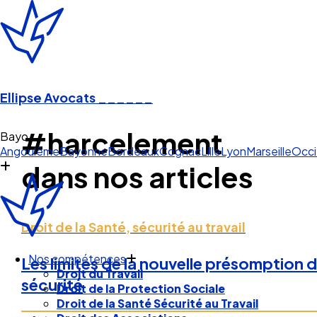
Ellipse Avocats
______
#harcelement
P
Angoulême
Bayonne
Bordeaux
Cognac
Lille
Lyon
Marseille
Occi
dans nos articles
Droit de la Santé, sécurité au travail
Nos compétences
Les limites de la nouvelle présomption
Droit du Travail
sécurité
Droit de la Protection Sociale
Droit de la Santé Sécurité au Travail