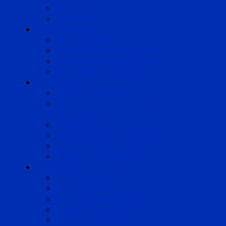
Pyrénées
Strasbourg
Compétences
Droit du Travail
Droit de la Protection Sociale
Droit Santé Sécurité au Travail
Droit des Associations
Expertises
Avocats enquêteurs
Conduite du changement et
Restructuring
Médiation
Rémunération et Prévoyance
Responsabilité pénale
Risques et durabilité
A propos
Mentions légales
Gestion des cookies
Données personnelles
Règlement Qualiopi
Certificat Qualiopi