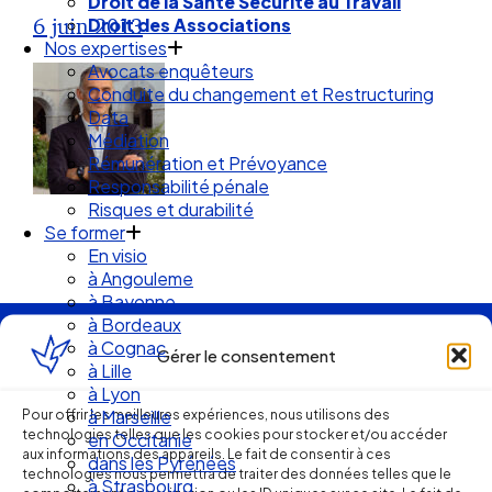
Droit de la Santé Sécurité au Travail
6 juin 2013
Droit des Associations
Nos expertises
Avocats enquêteurs
Conduite du changement et Restructuring
Data
Médiation
Rémunération et Prévoyance
Responsabilité pénale
Risques et durabilité
Se former
En visio
à Angouleme
à Bayonne
à Bordeaux
à Cognac
Ellipse Avocats
Gérer le consentement
à Lille
à Lyon
Pour offrir les meilleures expériences, nous utilisons des
à Marseille
technologies telles que les cookies pour stocker et/ou accéder
Réseau
en Occitanie
aux informations des appareils. Le fait de consentir à ces
dans les Pyrénées
technologies nous permettra de traiter des données telles que le
à Strasbourg