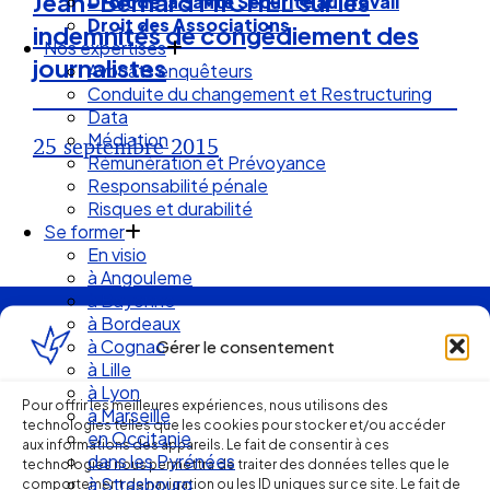
Jean-Bernard MICHEL sur les
Droit de la Santé Sécurité au Travail
Droit des Associations
indemnités de congédiement des
Nos expertises
journalistes
Avocats enquêteurs
Conduite du changement et Restructuring
Data
Médiation
25 septembre 2015
Rémunération et Prévoyance
Responsabilité pénale
Risques et durabilité
Se former
En visio
à Angouleme
à Bayonne
à Bordeaux
Ellipse Avocats
à Cognac
Gérer le consentement
à Lille
à Lyon
Pour offrir les meilleures expériences, nous utilisons des
à Marseille
Réseau
technologies telles que les cookies pour stocker et/ou accéder
en Occitanie
aux informations des appareils. Le fait de consentir à ces
dans les Pyrénées
technologies nous permettra de traiter des données telles que le
à Strasbourg
comportement de navigation ou les ID uniques sur ce site. Le fait de