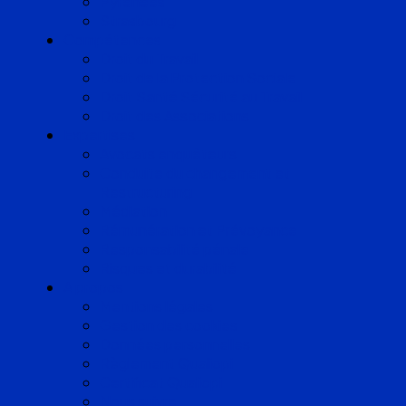
Pyrénées
Strasbourg
Compétences
Droit du Travail
Droit de la Protection Sociale
Droit Santé Sécurité au Travail
Droit des Associations
Expertises
Avocats enquêteurs
Conduite du changement et
Restructuring
Médiation
Rémunération et Prévoyance
Responsabilité pénale
Risques et durabilité
A propos
Mentions légales
Gestion des cookies
Données personnelles
Règlement Qualiopi
Certificat Qualiopi
Nous suivre