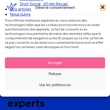
Droit Social : 60 min Recap’
Gérer le consentement
Nos articles
Nous suivre
Pour offrir les meilleures expériences, nous utilisons des
technologies telles que les cookies pour stocker et/ou accéder
aux informations des appareils. Le fait de consentir à ces
technologies nous permettra de traiter des données telles que le
comportement de navigation ou les ID uniques sur ce site. Le fait de
ne pas consentir ou de retirer son consentement peut avoir un effet
Ellipse Avocats
négatif sur certaines caractéristiques et fonctions.
Accepter
Réseau
Refuser
de cabinets
Voir les préférences
d’avocats
experts