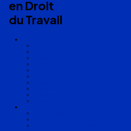
en Droit
du Travail
Cabinets
Angoulême
Bayonne
Bordeaux
Cognac
Lille
Lyon
Marseille
Occitanie
Pyrénées
Strasbourg
Compétences
Droit du Travail
Droit de la Protection Sociale
Droit Santé Sécurité au Travail