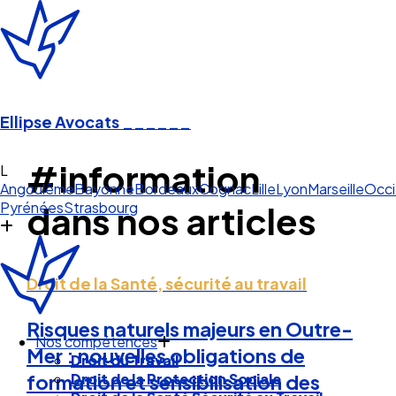
Ellipse Avocats
______
#information
Angoulême
Bayonne
Bordeaux
Cognac
Lille
Lyon
Marseille
Occi
Pyrénées
Strasbourg
dans nos articles
Droit de la Santé, sécurité au travail
Nos compétences
Risques naturels majeurs en Outre-
Droit du Travail
Mer : nouvelles obligations de
Droit de la Protection Sociale
Droit de la Santé Sécurité au Travail
formation et sensibilisation des