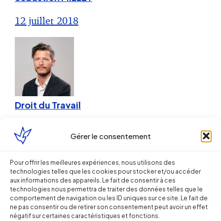
12 juillet 2018
Droit du Travail
Le délai préfix de consultation du CE
Gérer le consentement
/ CSE : sécurité ou insécurité ?
Pour offrir les meilleures expériences, nous utilisons des
technologies telles que les cookies pour stocker et/ou accéder
5 février 2018
aux informations des appareils. Le fait de consentir à ces
technologies nous permettra de traiter des données telles que le
comportement de navigation ou les ID uniques sur ce site. Le fait de
Droit du Travail
ne pas consentir ou de retirer son consentement peut avoir un effet
négatif sur certaines caractéristiques et fonctions.