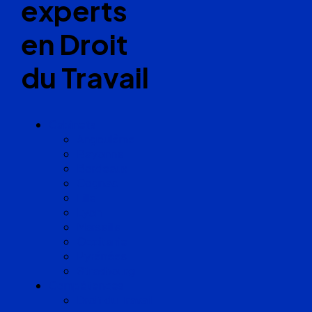
experts
en Droit
du Travail
Cabinets
Angoulême
Bayonne
Bordeaux
Cognac
Lille
Lyon
Marseille
Occitanie
Pyrénées
Strasbourg
Compétences
Droit du Travail