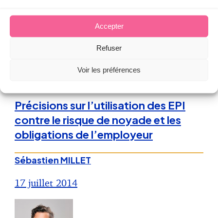
Des précisions sur le délai préfix de
consultation du CE !
Accepter
Refuser
7 octobre 2016
Voir les préférences
Droit de la Santé, sécurité au travail
Précisions sur l’utilisation des EPI
contre le risque de noyade et les
obligations de l’employeur
Sébastien MILLET
17 juillet 2014