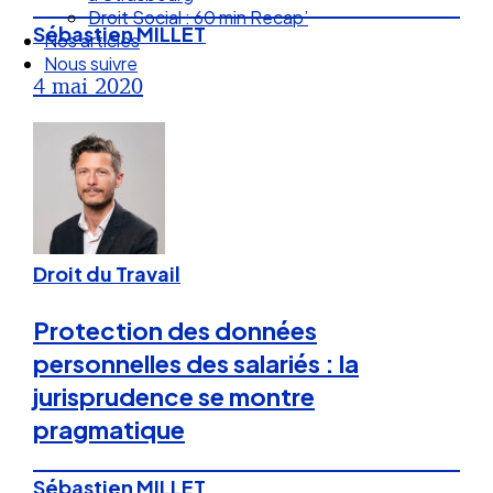
Nos articles
Sébastien MILLET
Nous suivre
4 mai 2020
Droit du Travail
Protection des données
personnelles des salariés : la
jurisprudence se montre
pragmatique
Sébastien MILLET