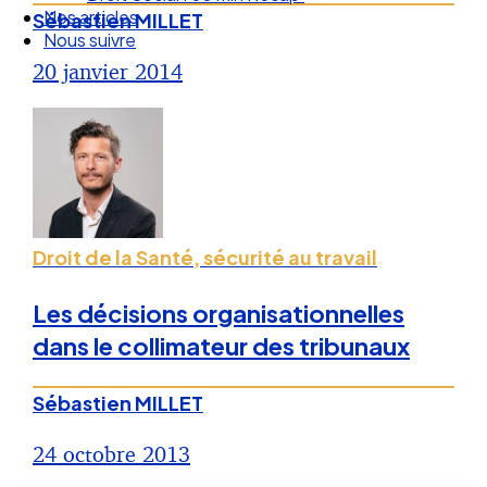
Droit Social : 60 min Recap’
Sébastien MILLET
Nos articles
Nous suivre
20 janvier 2014
Droit de la Santé, sécurité au travail
Les décisions organisationnelles
dans le collimateur des tribunaux
Sébastien MILLET
24 octobre 2013