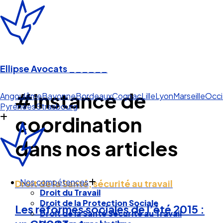
Ellipse Avocats
______
#instance de
M
Angoulême
Bayonne
Bordeaux
Cognac
Lille
Lyon
Marseille
Occi
Pyrénées
Strasbourg
coordination
dans nos articles
Droit de la Santé, sécurité au travail
Nos compétences
Droit du Travail
Les réformes sociales de l’été 2015 :
Droit de la Protection Sociale