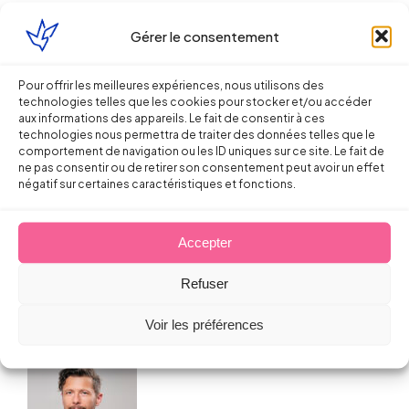
Gérer le consentement
Pour offrir les meilleures expériences, nous utilisons des
technologies telles que les cookies pour stocker et/ou accéder
aux informations des appareils. Le fait de consentir à ces
Droit de la Santé, sécurité au travail
technologies nous permettra de traiter des données telles que le
comportement de navigation ou les ID uniques sur ce site. Le fait de
ne pas consentir ou de retirer son consentement peut avoir un effet
Projet de réforme de l’expertise
négatif sur certaines caractéristiques et fonctions.
CHSCT dans les entreprises multi-
établissements
Accepter
Sébastien MILLET
Refuser
18 avril 2013
Voir les préférences