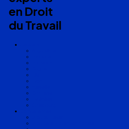
en Droit
du Travail
Cabinets
Angoulême
Bayonne
Bordeaux
Cognac
Lille
Lyon
Marseille
Occitanie
Pyrénées
Strasbourg
Compétences
Droit du Travail
Droit de la Protection Sociale