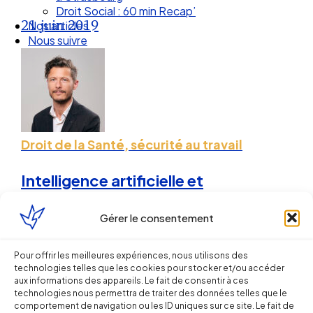
Droit Social : 60 min Recap’
21 juin 2019
Nos articles
Nous suivre
Droit de la Santé, sécurité au travail
Intelligence artificielle et
transformations digitales du travail,
Gérer le consentement
l’expertise CHSCT (CSE) est-elle
justifiée ?
Pour offrir les meilleures expériences, nous utilisons des
technologies telles que les cookies pour stocker et/ou accéder
Sébastien MILLET
aux informations des appareils. Le fait de consentir à ces
technologies nous permettra de traiter des données telles que le
comportement de navigation ou les ID uniques sur ce site. Le fait de
26 avril 2018