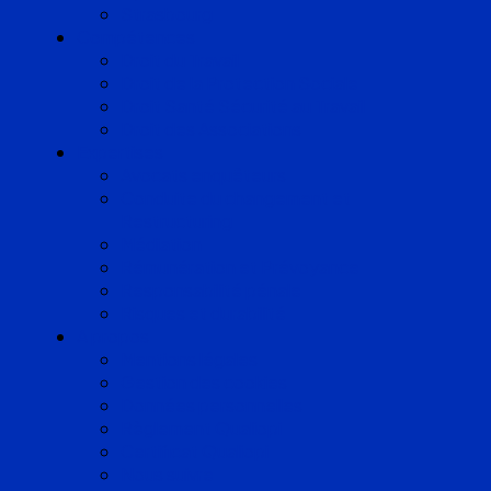
Strasbourg
Compétences
Droit du Travail
Droit de la Protection Sociale
Droit Santé Sécurité au Travail
Droit des Associations
Expertises
Avocats enquêteurs
Conduite du changement et
Restructuring
Médiation
Rémunération et Prévoyance
Responsabilité pénale
Risques et durabilité
A propos
Mentions légales
Gestion des cookies
Données personnelles
Règlement Qualiopi
Certificat Qualiopi
Nous suivre