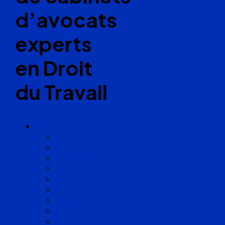
d’avocats
experts
en Droit
du Travail
Cabinets
Angoulême
Bayonne
Bordeaux
Cognac
Lille
Lyon
Marseille
Occitanie
Pyrénées