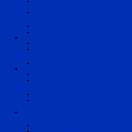
Lille
Lyon
Marseille
Occitanie
Pyrénées
Strasbourg
Compétences
Droit du Travail
Droit de la Protection Sociale
Droit Santé Sécurité au Travail
Droit des Associations
Expertises
Avocats enquêteurs
Conduite du changement et Restructuring
Médiation
Rémunération et Prévoyance
Responsabilité pénale
Risques et durabilité
A propos
Mentions légales
Gestion des cookies
Données personnelles