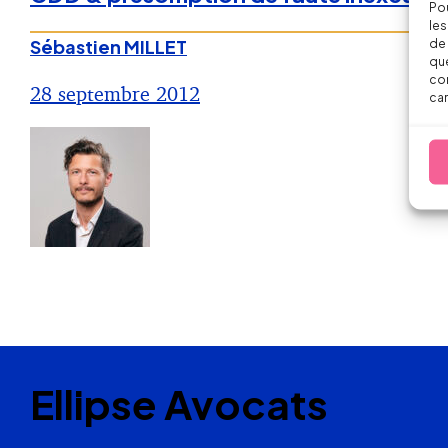
Pou
les
Sébastien MILLET
de 
que
con
28 septembre 2012
car
Ellipse Avocats