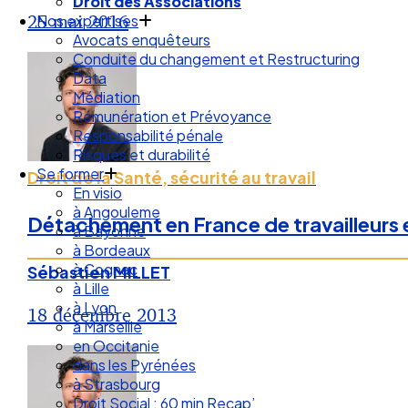
Nos expertises
25 mai 2016
Avocats enquêteurs
Conduite du changement et Restructuring
Data
Médiation
Rémunération et Prévoyance
Responsabilité pénale
Risques et durabilité
Se former
En visio
Droit de la Santé, sécurité au travail
à Angouleme
à Bayonne
Détachement en France de travailleurs e
à Bordeaux
à Cognac
à Lille
Sébastien MILLET
à Lyon
à Marseille
18 décembre 2013
en Occitanie
dans les Pyrénées
à Strasbourg
Droit Social : 60 min Recap’
Nos articles