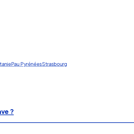
tanie
Pau Pyrénées
Strasbourg
ave ?