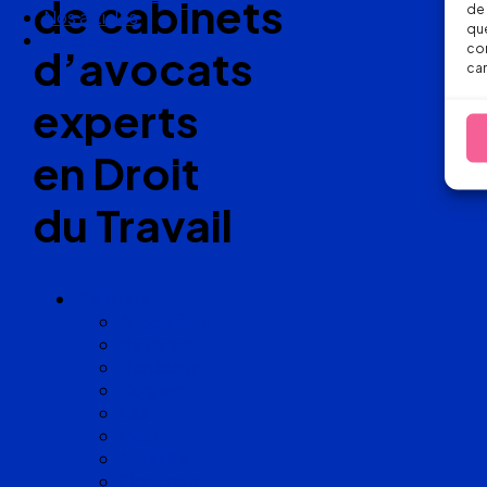
de cabinets
de 
Nos articles
que
Nous suivre
con
d’avocats
car
experts
en Droit
du Travail
Cabinets
Angoulême
Bayonne
Bordeaux
Cognac
Lille
Lyon
Marseille
Occitanie