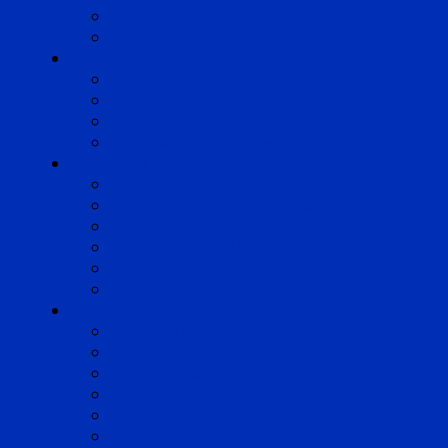
Pyrénées
Strasbourg
Compétences
Droit du Travail
Droit de la Protection Sociale
Droit Santé Sécurité au Travail
Droit des Associations
Expertises
Avocats enquêteurs
Conduite du changement et Restructuring
Médiation
Rémunération et Prévoyance
Responsabilité pénale
Risques et durabilité
A propos
Mentions légales
Gestion des cookies
Données personnelles
Règlement Qualiopi
Certificat Qualiopi
Nous suivre