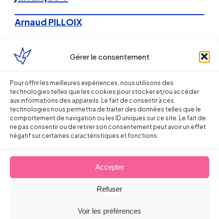
Arnaud PILLOIX
30 octobre 2015
Gérer le consentement
Pour offrir les meilleures expériences, nous utilisons des
technologies telles que les cookies pour stocker et/ou accéder
aux informations des appareils. Le fait de consentir à ces
technologies nous permettra de traiter des données telles que le
comportement de navigation ou les ID uniques sur ce site. Le fait de
ne pas consentir ou de retirer son consentement peut avoir un effet
Droit de la Santé, sécurité au travail
négatif sur certaines caractéristiques et fonctions.
Intelligence économique : la maîtrise
de la confidentialité des
Accepter
informations détenues par le
Refuser
collaborateur
Voir les préférences