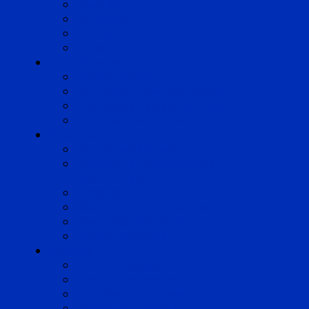
Marseille
Occitanie
Pyrénées
Strasbourg
Compétences
Droit du Travail
Droit de la Protection Sociale
Droit Santé Sécurité au Travail
Droit des Associations
Expertises
Avocats enquêteurs
Conduite du changement et
Restructuring
Médiation
Rémunération et Prévoyance
Responsabilité pénale
Risques et durabilité
A propos
Mentions légales
Gestion des cookies
Données personnelles
Règlement Qualiopi