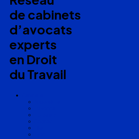
de cabinets
d’avocats
experts
en Droit
du Travail
Cabinets
Angoulême
Bayonne
Bordeaux
Cognac
Lille
Lyon