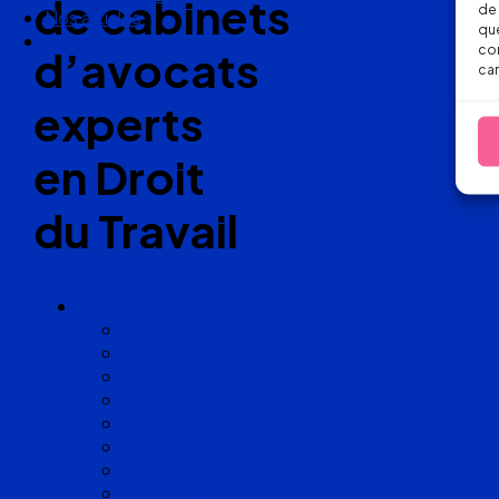
de cabinets
de 
Nos articles
que
Nous suivre
con
d’avocats
car
experts
en Droit
du Travail
Cabinets
Angoulême
Bayonne
Bordeaux
Cognac
Lille
Lyon
Marseille
Occitanie