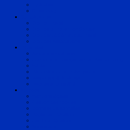
Pyrénées
Strasbourg
Compétences
Droit du Travail
Droit de la Protection Sociale
Droit Santé Sécurité au Travail
Droit des Associations
Expertises
Avocats enquêteurs
Conduite du changement et Restructuring
Médiation
Rémunération et Prévoyance
Responsabilité pénale
Risques et durabilité
A propos
Mentions légales
Gestion des cookies
Données personnelles
Règlement Qualiopi
Certificat Qualiopi
Nous suivre