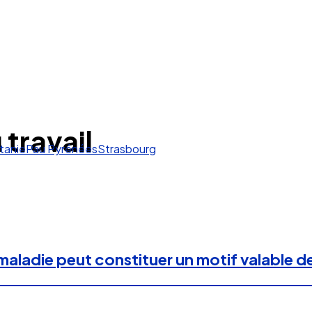
travail
tanie
Pau Pyrénées
Strasbourg
maladie peut constituer un motif valable d