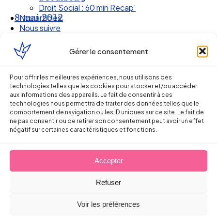
Nos articles
8 mai 2012
Nous suivre
Gérer le consentement
Pour offrir les meilleures expériences, nous utilisons des
technologies telles que les cookies pour stocker et/ou accéder
aux informations des appareils. Le fait de consentir à ces
technologies nous permettra de traiter des données telles que le
comportement de navigation ou les ID uniques sur ce site. Le fait de
ne pas consentir ou de retirer son consentement peut avoir un effet
négatif sur certaines caractéristiques et fonctions.
Ellipse Avocats
Accepter
Refuser
Réseau
Voir les préférences