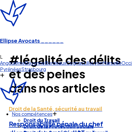
Ellipse Avocats
______
#légalité des délits
Angoulême
Bayonne
Bordeaux
Cognac
Lille
Lyon
Marseille
Occi
Pyrénées
Strasbourg
et des peines
dans nos articles
Nos compétences
Droit de la Santé, sécurité au travail
Droit du Travail
Droit de la Protection Sociale
Responsabilité pénale du chef
Droit de la Santé Sécurité au Travail