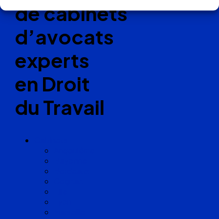
de cabinets
d’avocats
experts
en Droit
du Travail
Cabinets
Angoulême
Bayonne
Bordeaux
Cognac
Lille
Lyon
Marseille