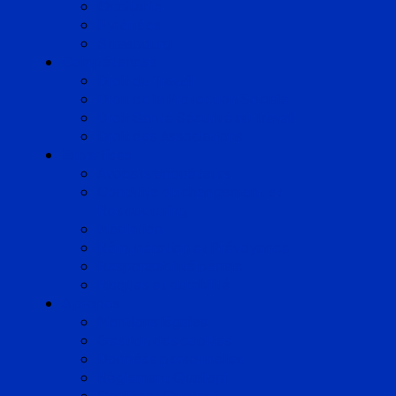
Occitanie
Pyrénées
Strasbourg
Compétences
Droit du Travail
Droit de la Protection Sociale
Droit Santé Sécurité au Travail
Droit des Associations
Expertises
Avocats enquêteurs
Conduite du changement et
Restructuring
Médiation
Rémunération et Prévoyance
Responsabilité pénale
Risques et durabilité
A propos
Mentions légales
Gestion des cookies
Données personnelles
Règlement Qualiopi
Certificat Qualiopi