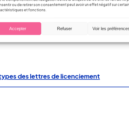
sentir ou de retirer son consentement peut avoir un effet négatif sur certai
actéristiques et fonctions.
 : l’expert désigné par le CSE doit saisir 
Accepter
Refuser
Voir les préférence
ypes des lettres de licenciement