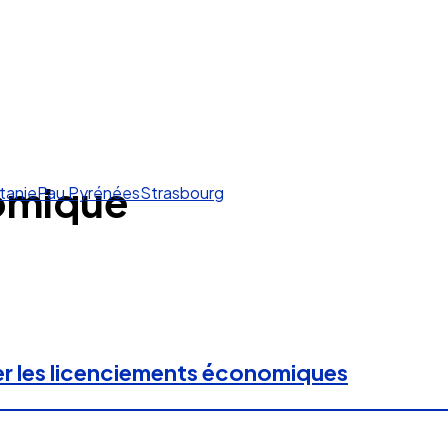
omique
tanie
Pau Pyrénées
Strasbourg
er les licenciements économiques