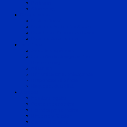
Pyrénées
Strasbourg
Compétences
Droit du Travail
Droit de la Protection Sociale
Droit Santé Sécurité au Travail
Droit des Associations
Expertises
Avocats enquêteurs
Conduite du changement et
Restructuring
Médiation
Rémunération et Prévoyance
Responsabilité pénale
Risques et durabilité
A propos
Mentions légales
Gestion des cookies
Données personnelles
Règlement Qualiopi
Certificat Qualiopi