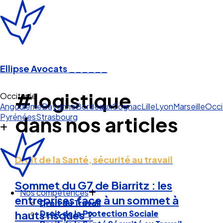
Ellipse Avocats
______
#logistique
Occitanie
Angoulême
Bayonne
Bordeaux
Cognac
Lille
Lyon
Marseille
Occi
Pyrénées
Strasbourg
dans nos articles
Droit de la Santé, sécurité au travail
Sommet du G7 de Biarritz : les
Nos compétences
entreprises face à un sommet à
Droit du Travail
Droit de la Protection Sociale
hauts risques ?