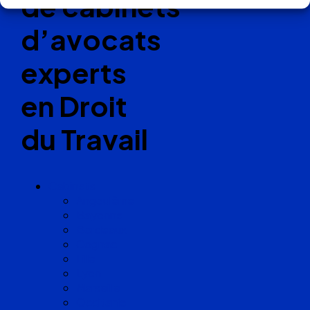
de cabinets
d’avocats
experts
en Droit
du Travail
Cabinets
Angoulême
Bayonne
Bordeaux
Cognac
Lille
Lyon
Marseille
Occitanie