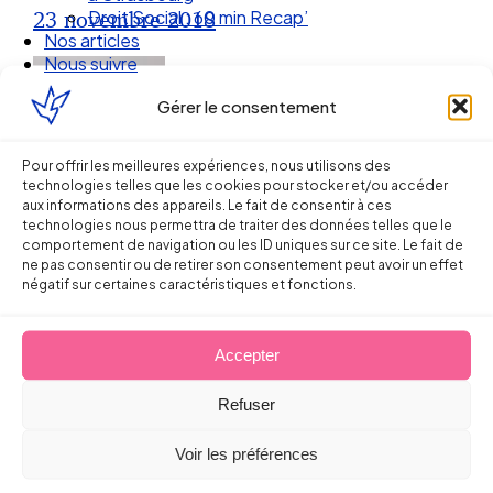
Droit Social : 60 min Recap’
23 novembre 2018
Nos articles
Nous suivre
Gérer le consentement
Pour offrir les meilleures expériences, nous utilisons des
technologies telles que les cookies pour stocker et/ou accéder
aux informations des appareils. Le fait de consentir à ces
technologies nous permettra de traiter des données telles que le
comportement de navigation ou les ID uniques sur ce site. Le fait de
ne pas consentir ou de retirer son consentement peut avoir un effet
négatif sur certaines caractéristiques et fonctions.
Ellipse Avocats
Accepter
Refuser
Réseau
Voir les préférences