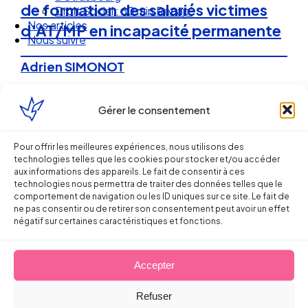
de formation des salariés victimes
Droit Social : 60 min Recap’
Nos articles
d’AT/MP en incapacité permanente
Nous suivre
Adrien SIMONOT
19 janvier 2018
Gérer le consentement
Pour offrir les meilleures expériences, nous utilisons des
technologies telles que les cookies pour stocker et/ou accéder
aux informations des appareils. Le fait de consentir à ces
technologies nous permettra de traiter des données telles que le
comportement de navigation ou les ID uniques sur ce site. Le fait de
ne pas consentir ou de retirer son consentement peut avoir un effet
négatif sur certaines caractéristiques et fonctions.
Accepter
Refuser