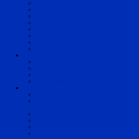
Bordeaux
Cognac
Lille
Lyon
Marseille
Occitanie
Pyrénées
Strasbourg
Compétences
Droit du Travail
Droit de la Protection Sociale
Droit Santé Sécurité au Travail
Droit des Associations
Expertises
Avocats enquêteurs
Conduite du changement et
Restructuring
Médiation
Rémunération et Prévoyance
Responsabilité pénale
Risques et durabilité