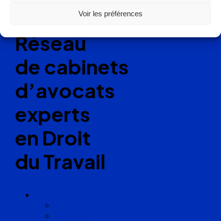
Ellipse Avocats
Voir les préférences
Réseau
de cabinets
d’avocats
experts
en Droit
du Travail
Cabinets
Angoulême
Bayonne