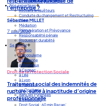
responsabilité juridique de
Droit de la Santé Sécurité au Travail
Droit des Associations
l’entreprise ?
Nos expertises
Avocats enquêteurs
Sébastien MILLET
Conduite du changement et Restructuring
Data
Médiation
7 mai 2020
Rémunération et Prévoyance
Responsabilité pénale
Risques et durabilité
Se former
En visio
à Angouleme
à Bayonne
à Bordeaux
Droit de la Protection Sociale
à Cognac
à Lille
Traitement social des indemnités de
à Lyon
à Marseille
rupture, suite à inaptitude d’origine
en Occitanie
professionnelle
dans les Pyrénées
à Strasbourg