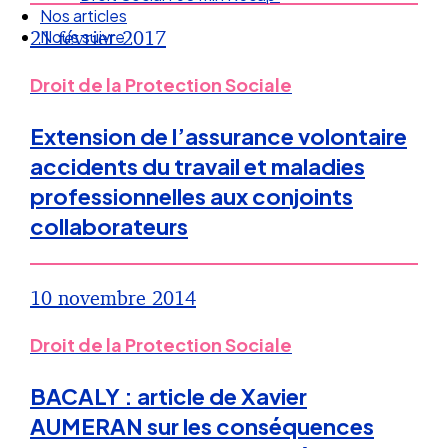
Droit Social : 60 min Recap’
21 février 2017
Nos articles
Nous suivre
Droit de la Protection Sociale
Extension de l’assurance volontaire
accidents du travail et maladies
professionnelles aux conjoints
collaborateurs
10 novembre 2014
Droit de la Protection Sociale
BACALY : article de Xavier
AUMERAN sur les conséquences