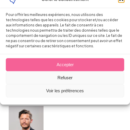
Pour offrir les meilleures expériences, nous utilisons des
technologies telles que les cookies pour stocker et/ou accéder
aux informations des appareils. Le fait de consentir à ces
technologies nous permettra de traiter des données telles que le
comportement de navigation ou les ID uniques sur ce site. Le fait de
ne pas consentir ou de retirer son consentement peut avoir un effet
Droit de la Santé, sécurité au travail
négatif sur certaines caractéristiques et fonctions.
CDD & présomption de faute
Accepter
inexcusable, peu d’échappatoires
Refuser
Sébastien MILLET
Voir les préférences
28 septembre 2012