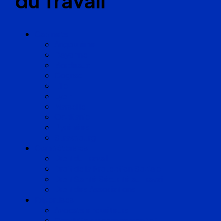
du Travail
Cabinets
Angoulême
Bayonne
Bordeaux
Cognac
Lille
Lyon
Marseille
Occitanie
Pyrénées
Strasbourg
Compétences
Droit du Travail
Droit de la Protection Sociale
Droit Santé Sécurité au Travail
Droit des Associations
Expertises
Avocats enquêteurs
Conduite du changement et