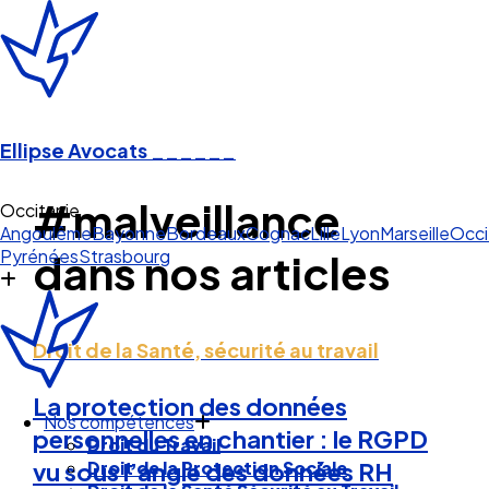
Ellipse Avocats
______
#malveillance
Occitanie
Angoulême
Bayonne
Bordeaux
Cognac
Lille
Lyon
Marseille
Occi
Pyrénées
Strasbourg
dans nos articles
Droit de la Santé, sécurité au travail
La protection des données
Nos compétences
personnelles en chantier : le RGPD
Droit du Travail
Droit de la Protection Sociale
vu sous l’angle des données RH