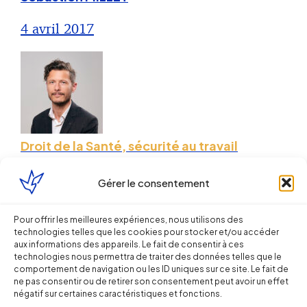
4 avril 2017
Droit de la Santé, sécurité au travail
La nouvelle procédure de
Gérer le consentement
signalement obligatoire des
établissements sociaux et médico-
Pour offrir les meilleures expériences, nous utilisons des
technologies telles que les cookies pour stocker et/ou accéder
sociaux en cas d’évènement grave
aux informations des appareils. Le fait de consentir à ces
technologies nous permettra de traiter des données telles que le
comportement de navigation ou les ID uniques sur ce site. Le fait de
Sébastien MILLET
ne pas consentir ou de retirer son consentement peut avoir un effet
négatif sur certaines caractéristiques et fonctions.