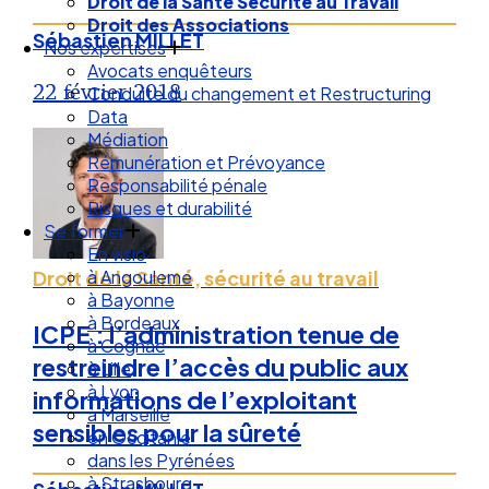
Droit de la Santé Sécurité au Travail
Droit des Associations
Sébastien MILLET
Nos expertises
Avocats enquêteurs
22 février 2018
Conduite du changement et Restructuring
Data
Médiation
Rémunération et Prévoyance
Responsabilité pénale
Risques et durabilité
Se former
En visio
à Angouleme
Droit de la Santé, sécurité au travail
à Bayonne
à Bordeaux
ICPE : l’administration tenue de
à Cognac
restreindre l’accès du public aux
à Lille
à Lyon
informations de l’exploitant
à Marseille
sensibles pour la sûreté
en Occitanie
dans les Pyrénées
à Strasbourg