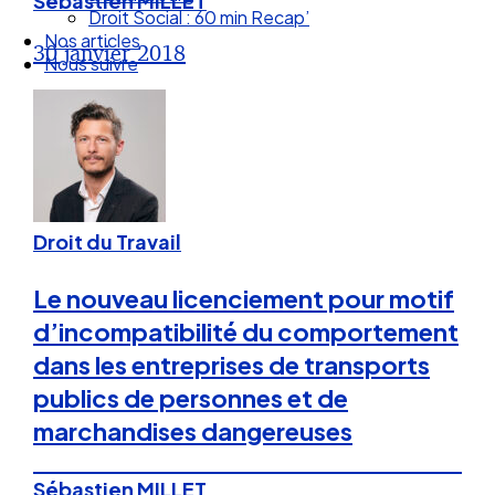
Sébastien MILLET
Droit Social : 60 min Recap’
Nos articles
30 janvier 2018
Nous suivre
Droit du Travail
Le nouveau licenciement pour motif
d’incompatibilité du comportement
dans les entreprises de transports
publics de personnes et de
marchandises dangereuses
Sébastien MILLET