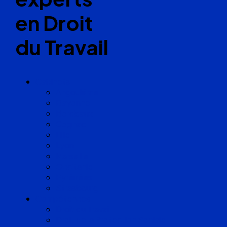
en Droit
du Travail
Cabinets
Angoulême
Bayonne
Bordeaux
Cognac
Lille
Lyon
Marseille
Occitanie
Pyrénées
Strasbourg
Compétences
Droit du Travail
Droit de la Protection Sociale