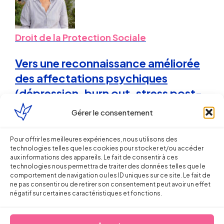
Droit de la Protection Sociale
Vers une reconnaissance améliorée
des affectations psychiques
(dépression, burn out, stress post-
traumatique, etc.) comme maladie
Gérer le consentement
professionnelle
Pour offrir les meilleures expériences, nous utilisons des
Sébastien MILLET
technologies telles que les cookies pour stocker et/ou accéder
aux informations des appareils. Le fait de consentir à ces
technologies nous permettra de traiter des données telles que le
9 juin 2016
comportement de navigation ou les ID uniques sur ce site. Le fait de
ne pas consentir ou de retirer son consentement peut avoir un effet
négatif sur certaines caractéristiques et fonctions.