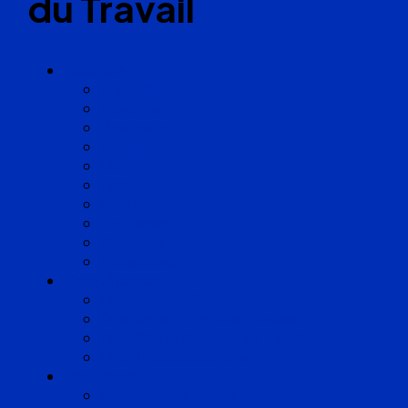
du Travail
Cabinets
Angoulême
Bayonne
Bordeaux
Cognac
Lille
Lyon
Marseille
Occitanie
Pyrénées
Strasbourg
Compétences
Droit du Travail
Droit de la Protection Sociale
Droit Santé Sécurité au Travail
Droit des Associations
Expertises
Avocats enquêteurs