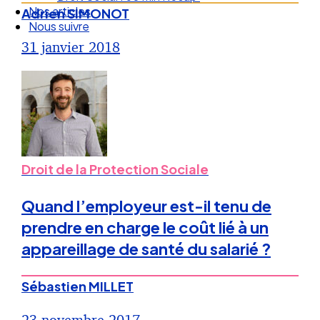
Nos articles
Adrien SIMONOT
Nous suivre
31 janvier 2018
Droit de la Protection Sociale
Quand l’employeur est-il tenu de
prendre en charge le coût lié à un
appareillage de santé du salarié ?
Sébastien MILLET
23 novembre 2017