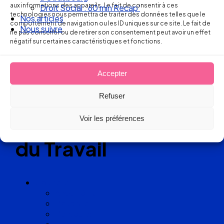
aux informations des appareils. Le fait de consentir à ces
Droit Social : 60 min Recap’
technologies nous permettra de traiter des données telles que le
Nos articles
Réseau
comportement de navigation ou les ID uniques sur ce site. Le fait de
Nous suivre
ne pas consentir ou de retirer son consentement peut avoir un effet
négatif sur certaines caractéristiques et fonctions.
de cabinets
d’avocats
Accepter
experts
Refuser
en Droit
Voir les préférences
du Travail
Cabinets
Angoulême
Bayonne
Bordeaux