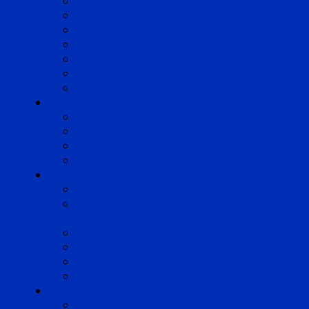
Cognac
Lille
Lyon
Marseille
Occitanie
Pyrénées
Strasbourg
Compétences
Droit du Travail
Droit de la Protection Sociale
Droit Santé Sécurité au Travail
Droit des Associations
Expertises
Avocats enquêteurs
Conduite du changement et
Restructuring
Médiation
Rémunération et Prévoyance
Responsabilité pénale
Risques et durabilité
A propos
Mentions légales