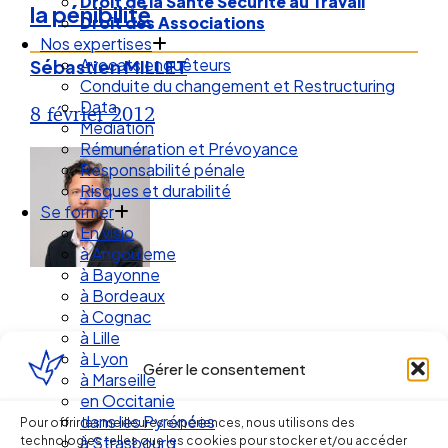
Droit de la Santé Sécurité au Travail
la pénibilité
Droit des Associations
Nos expertises
Avocats enquêteurs
Sébastien MILLET
Conduite du changement et Restructuring
Data
8 février 2012
Médiation
Rémunération et Prévoyance
Responsabilité pénale
Risques et durabilité
Se former
En visio
à Angouleme
à Bayonne
à Bordeaux
à Cognac
à Lille
à Lyon
Gérer le consentement
à Marseille
en Occitanie
Ellipse Avocats
dans les Pyrénées
Pour offrir les meilleures expériences, nous utilisons des
technologies telles que les cookies pour stocker et/ou accéder
à Strasbourg