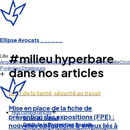
Ellipse Avocats
______
#milieu hyperbare
L
Angoulême
Bayonne
Bordeaux
Cognac
Lille
Lyon
Marseille
Occi
Pyrénées
Strasbourg
dans nos articles
Droit de la Santé, sécurité au travail
Mise en place de la fiche de
Nos compétences
prévention des expositions (FPE) :
Droit du Travail
Droit de la Protection Sociale
nouvelles obligations & enjeux liés à