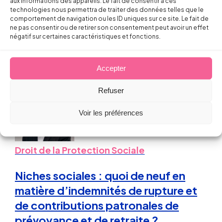
prévoyance, quels changements
aux informations des appareils. Le fait de consentir à ces
technologies nous permettra de traiter des données telles que le
pour les entreprises et les salariés ?
comportement de navigation ou les ID uniques sur ce site. Le fait de
ne pas consentir ou de retirer son consentement peut avoir un effet
négatif sur certaines caractéristiques et fonctions.
Sébastien MILLET
30 mars 2012
Accepter
Refuser
Voir les préférences
Droit de la Protection Sociale
Niches sociales : quoi de neuf en
matière d’indemnités de rupture et
de contributions patronales de
prévoyance et de retraite ?