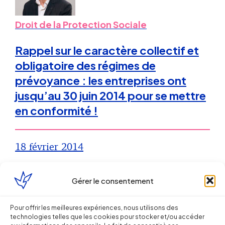
Droit de la Protection Sociale
Rappel sur le caractère collectif et
obligatoire des régimes de
prévoyance : les entreprises ont
jusqu’au 30 juin 2014 pour se mettre
en conformité !
18 février 2014
Droit de la Protection Sociale
Gérer le consentement
Les régimes complémentaires
Pour offrir les meilleures expériences, nous utilisons des
catégoriels de retraite et
technologies telles que les cookies pour stocker et/ou accéder