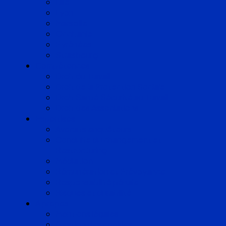
Lille
Lyon
Marseille
Occitanie
Pyrénées
Strasbourg
Compétences
Droit du Travail
Droit de la Protection Sociale
Droit Santé Sécurité au Travail
Droit des Associations
Expertises
Avocats enquêteurs
Conduite du changement et
Restructuring
Médiation
Rémunération et Prévoyance
Responsabilité pénale
Risques et durabilité
A propos
Mentions légales
Gestion des cookies