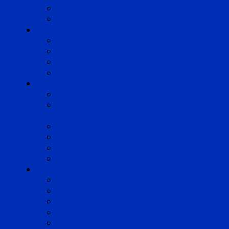
Pyrénées
Strasbourg
Compétences
Droit du Travail
Droit de la Protection Sociale
Droit Santé Sécurité au Travail
Droit des Associations
Expertises
Avocats enquêteurs
Conduite du changement et
Restructuring
Médiation
Rémunération et Prévoyance
Responsabilité pénale
Risques et durabilité
A propos
Mentions légales
Gestion des cookies
Données personnelles
Règlement Qualiopi
Certificat Qualiopi