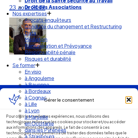
Droit de la Santé Sécurité au Travail
23 août 2012
Droit des Associations
Nos expertises
Avocats enquêteurs
Conduite du changement et Restructuring
Data
Médiation
Rémunération et Prévoyance
Responsabilité pénale
Risques et durabilité
Se former
En visio
à Angouleme
à Bayonne
à Bordeaux
à Cognac
Ellipse Avocats
Gérer le consentement
à Lille
à Lyon
Pour offrir les meilleures expériences, nous utilisons des
à Marseille
technologies telles que les cookies pour stocker et/ou accéder
Réseau
en Occitanie
aux informations des appareils. Le fait de consentir à ces
dans les Pyrénées
technologies nous permettra de traiter des données telles que le
à Strasbourg