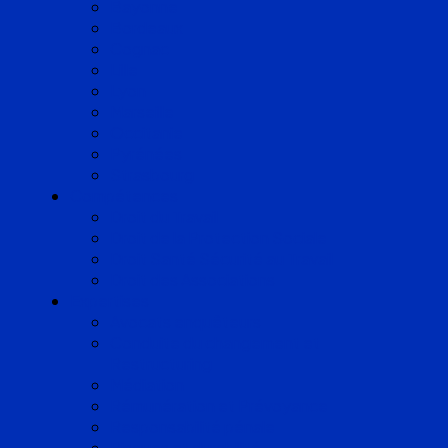
Bayonne
Bordeaux
Cognac
Lille
Lyon
Marseille
Occitanie
Pyrénées
Strasbourg
Compétences
Droit du Travail
Droit de la Protection Sociale
Droit Santé Sécurité au Travail
Droit des Associations
Expertises
Avocats enquêteurs
Conduite du changement et
Restructuring
Médiation
Rémunération et Prévoyance
Responsabilité pénale
Risques et durabilité