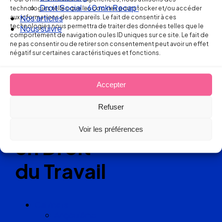
Ellipse Avocats
Droit Social : 60 min Recap’
technologies telles que les cookies pour stocker et/ou accéder
aux informations des appareils. Le fait de consentir à ces
Nos articles
technologies nous permettra de traiter des données telles que le
Nous suivre
comportement de navigation ou les ID uniques sur ce site. Le fait de
Réseau
ne pas consentir ou de retirer son consentement peut avoir un effet
négatif sur certaines caractéristiques et fonctions.
de cabinets
Accepter
d’avocats
Refuser
experts
Voir les préférences
en Droit
du Travail
Cabinets
Angoulême