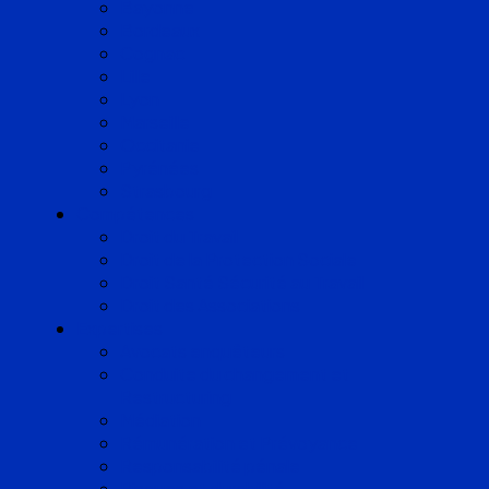
Bayonne
Bordeaux
Cognac
Lille
Lyon
Marseille
Occitanie
Pyrénées
Strasbourg
Compétences
Droit du Travail
Droit de la Protection Sociale
Droit Santé Sécurité au Travail
Droit des Associations
Expertises
Avocats enquêteurs
Conduite du changement et
Restructuring
Médiation
Rémunération et Prévoyance
Responsabilité pénale
Risques et durabilité