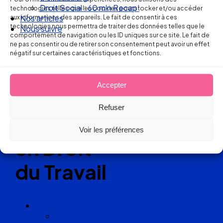
Ellipse Avocats
Droit Social : 60 min Recap’
technologies telles que les cookies pour stocker et/ou accéder
aux informations des appareils. Le fait de consentir à ces
Nos articles
technologies nous permettra de traiter des données telles que le
Nous suivre
comportement de navigation ou les ID uniques sur ce site. Le fait de
Réseau
ne pas consentir ou de retirer son consentement peut avoir un effet
négatif sur certaines caractéristiques et fonctions.
de cabinets
Accepter
d’avocats
Refuser
experts
Voir les préférences
en Droit
du Travail
Cabinets
Angoulême