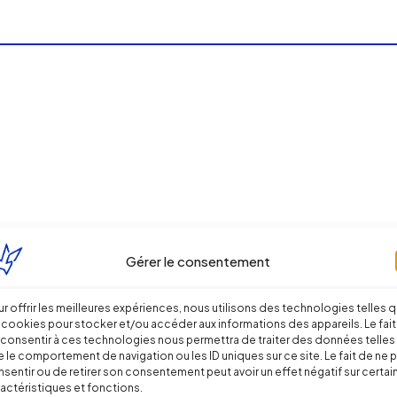
Gérer le consentement
es relatives aux temps de travail et aux c
r offrir les meilleures expériences, nous utilisons des technologies telles 
 cookies pour stocker et/ou accéder aux informations des appareils. Le fait
consentir à ces technologies nous permettra de traiter des données telles
 le comportement de navigation ou les ID uniques sur ce site. Le fait de ne 
sentir ou de retirer son consentement peut avoir un effet négatif sur certai
actéristiques et fonctions.