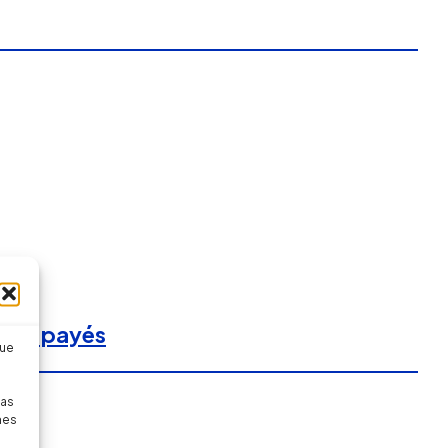
ongés payés
que
pas
nes