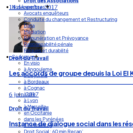
Nos expertises
14 décembre 2017
Avocats enquêteurs
Conduite du changement et Restructuring
Data
Médiation
Rémunération et Prévoyance
Responsabilité pénale
Risques et durabilité
Se former
En visio
Droit du Travail
à Angouleme
à Bayonne
Les accords de groupe depuis la Loi El 
à Bordeaux
à Cognac
à Lille
6 juin 2017
à Lyon
à Marseille
en Occitanie
Droit du Travail
dans les Pyrénées
à Strasbourg
Instance de dialogue social dans les rés
Droit Social : 60 min Recap’
Nos articles