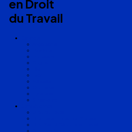
en Droit
du Travail
Cabinets
Angoulême
Bayonne
Bordeaux
Cognac
Lille
Lyon
Marseille
Occitanie
Pyrénées
Strasbourg
Compétences
Droit du Travail
Droit de la Protection Sociale
Droit Santé Sécurité au Travail
Droit des Associations