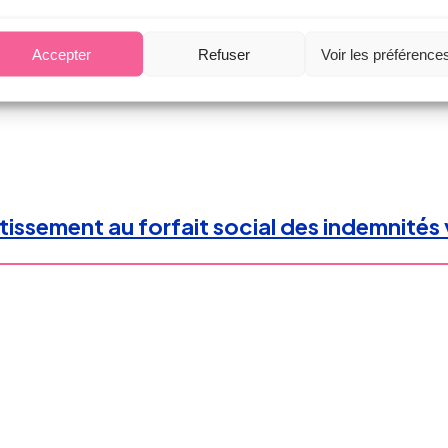
ion garde la maîtrise de ses mandats !
Accepter
Refuser
Voir les préférence
tissement au forfait social des indemnités 