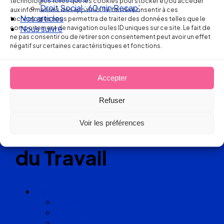
technologies telles que les cookies pour stocker et/ou accéder
Nos articles
aux informations des appareils. Le fait de consentir à ces
Nous suivre
technologies nous permettra de traiter des données telles que le
comportement de navigation ou les ID uniques sur ce site. Le fait de
Réseau
ne pas consentir ou de retirer son consentement peut avoir un effet
négatif sur certaines caractéristiques et fonctions.
de cabinets
d’avocats
Accepter
Refuser
experts
Voir les préférences
en Droit
du Travail
Cabinets
Angoulême
Bayonne
Bordeaux