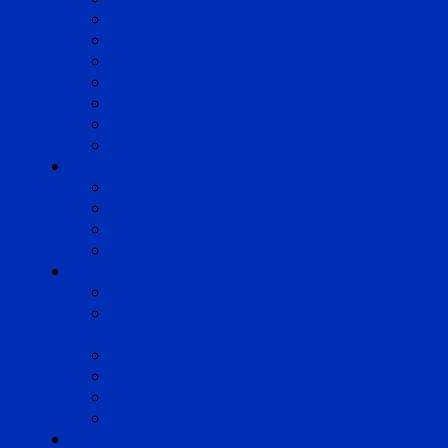
Cognac
Lille
Lyon
Marseille
Occitanie
Pyrénées
Strasbourg
Compétences
Droit du Travail
Droit de la Protection Sociale
Droit Santé Sécurité au Travail
Droit des Associations
Expertises
Avocats enquêteurs
Conduite du changement et
Restructuring
Médiation
Rémunération et Prévoyance
Responsabilité pénale
Risques et durabilité
A propos