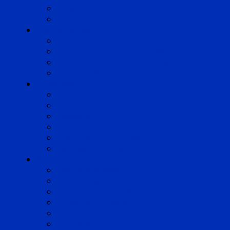
Pyrénées
Strasbourg
Compétences
Droit du Travail
Droit de la Protection Sociale
Droit Santé Sécurité au Travail
Droit des Associations
Expertises
Avocats enquêteurs
Conduite du changement et Restructuring
Médiation
Rémunération et Prévoyance
Responsabilité pénale
Risques et durabilité
A propos
Mentions légales
Gestion des cookies
Données personnelles
Règlement Qualiopi
Certificat Qualiopi
Nous suivre