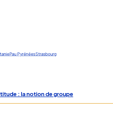
tanie
Pau Pyrénées
Strasbourg
titude : la notion de groupe