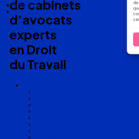
de cabinets
de 
Nous suivre
que
con
d’avocats
car
experts
en Droit
du Travail
Cabinets
Angoulême
Bayonne
Bordeaux
Cognac
Lille
Lyon
Marseille
Occitanie