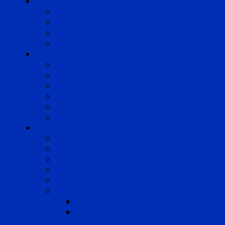
Compétences
Droit du Travail
Droit de la Protection Sociale
Droit Santé Sécurité au Travail
Droit des Associations
Expertises
Avocats enquêteurs
Conduite du changement et Restructuring
Médiation
Rémunération et Prévoyance
Responsabilité pénale
Risques et durabilité
A propos
Mentions légales
Gestion des cookies
Données personnelles
Règlement Qualiopi
Certificat Qualiopi
Nous suivre
LinkedIn
Newsletter