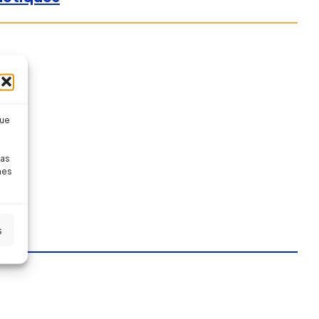
que
pas
nes
s