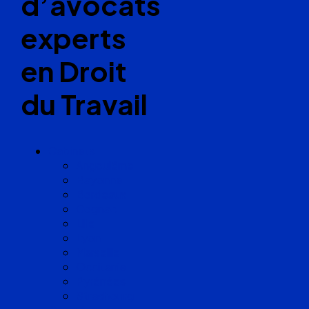
d’avocats
experts
en Droit
du Travail
Cabinets
Angoulême
Bayonne
Bordeaux
Cognac
Lille
Lyon
Marseille
Occitanie
Pyrénées
Strasbourg