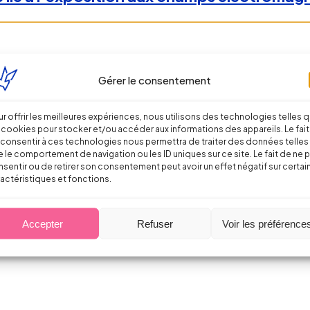
Gérer le consentement
r offrir les meilleures expériences, nous utilisons des technologies telles 
 cookies pour stocker et/ou accéder aux informations des appareils. Le fait
consentir à ces technologies nous permettra de traiter des données telles
 le comportement de navigation ou les ID uniques sur ce site. Le fait de ne 
sentir ou de retirer son consentement peut avoir un effet négatif sur certai
actéristiques et fonctions.
gies : les nouveautés !
Accepter
Refuser
Voir les préférence