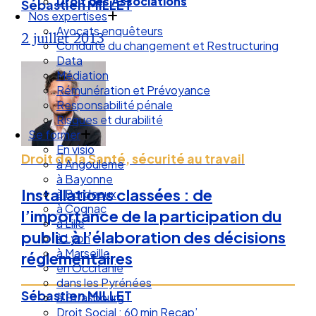
Droit des Associations
Sébastien MILLET
Nos expertises
Avocats enquêteurs
2 juillet 2013
Conduite du changement et Restructuring
Data
Médiation
Rémunération et Prévoyance
Responsabilité pénale
Risques et durabilité
Se former
En visio
Droit de la Santé, sécurité au travail
à Angouleme
à Bayonne
Installations classées : de
à Bordeaux
à Cognac
l’importance de la participation du
à Lille
public à l’élaboration des décisions
à Lyon
à Marseille
réglementaires
en Occitanie
dans les Pyrénées
Sébastien MILLET
à Strasbourg
Droit Social : 60 min Recap’