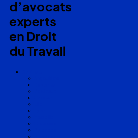
d’avocats
experts
en Droit
du Travail
Cabinets
Angoulême
Bayonne
Bordeaux
Cognac
Lille
Lyon
Marseille
Occitanie
Pyrénées
Strasbourg