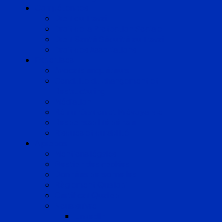
Compétences
Droit du Travail
Droit de la Protection Sociale
Droit Santé Sécurité au Travail
Droit des Associations
Expertises
Avocats enquêteurs
Conduite du changement et
Restructuring
Médiation
Rémunération et Prévoyance
Responsabilité pénale
Risques et durabilité
A propos
Mentions légales
Gestion des cookies
Données personnelles
Règlement Qualiopi
Certificat Qualiopi
Nous suivre
LinkedIn