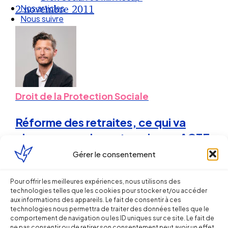
Nos articles
2 novembre 2011
Nous suivre
Droit de la Protection Sociale
Réforme des retraites, ce qui va
changer pour les entreprises – ACTE
III : les mesures relatives à la
Gérer le consentement
protection sociale complémentaire
Pour offrir les meilleures expériences, nous utilisons des
technologies telles que les cookies pour stocker et/ou accéder
Sébastien MILLET
aux informations des appareils. Le fait de consentir à ces
technologies nous permettra de traiter des données telles que le
16 novembre 2010
comportement de navigation ou les ID uniques sur ce site. Le fait de
ne pas consentir ou de retirer son consentement peut avoir un effet