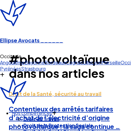
Ellipse Avocats
______
#photovoltaïque
Occitanie
Angoulême
Bayonne
Bordeaux
Cognac
Lille
Lyon
Marseille
Occi
Pyrénées
Strasbourg
dans nos articles
Droit de la Santé, sécurité au travail
Contentieux des arrêtés tarifaires
Nos compétences
d’achat de l’électricité d’origine
Droit du Travail
Droit de la Protection Sociale
photovoltaïque : la saga continue …