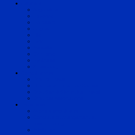
Cabinets
Angoulême
Bayonne
Bordeaux
Cognac
Lille
Lyon
Marseille
Occitanie
Pyrénées
Strasbourg
Compétences
Droit du Travail
Droit de la Protection Sociale
Droit Santé Sécurité au Travail
Droit des Associations
Expertises
Avocats enquêteurs
Conduite du changement et
Restructuring
Médiation