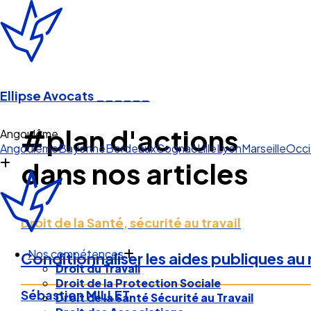
Ellipse Avocats
______
#plan d'actions
Angoulêm
Angoulême
Bayonne
Bordeaux
Cognac
Lille
Lyon
Marseille
Occi
dans nos articles
Droit de la Santé, sécurité au travail
Nos compétences
Conditionnaliser les aides publiques a
Droit du Travail
Droit de la Protection Sociale
Sébastien MILLET
Droit de la Santé Sécurité au Travail