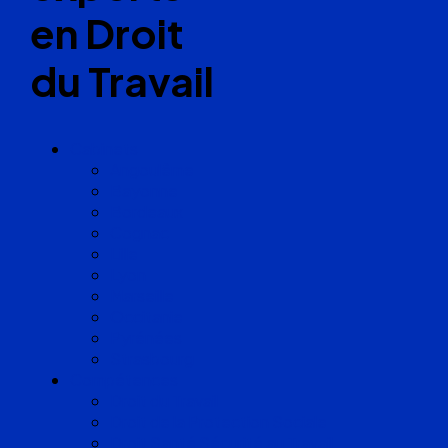
en Droit
du Travail
Cabinets
Angoulême
Bayonne
Bordeaux
Cognac
Lille
Lyon
Marseille
Occitanie
Pyrénées
Strasbourg
Compétences
Droit du Travail
Droit de la Protection Sociale
Droit Santé Sécurité au Travail