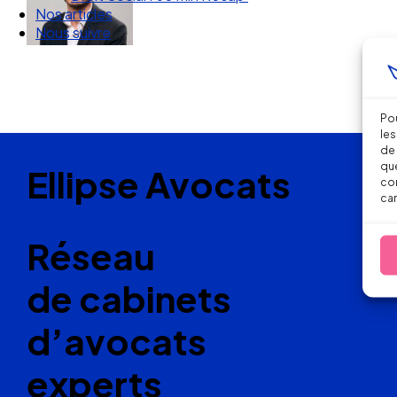
Nos articles
Nous suivre
Pou
les
de 
que
Ellipse Avocats
con
car
Réseau
de cabinets
d’avocats
experts