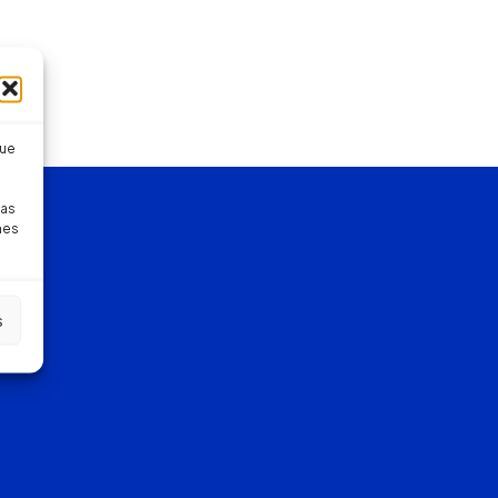
que
pas
nes
s