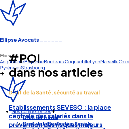
Ellipse Avocats
______
#POI
Marseille
Angoulême
Bayonne
Bordeaux
Cognac
Lille
Lyon
Marseille
Occi
Pyrénées
Strasbourg
dans nos articles
Droit de la Santé, sécurité au travail
Etablissements SEVESO : la place
Nos compétences
centrale des salariés dans la
Droit du Travail
Droit de la Protection Sociale
prévention des risques majeurs