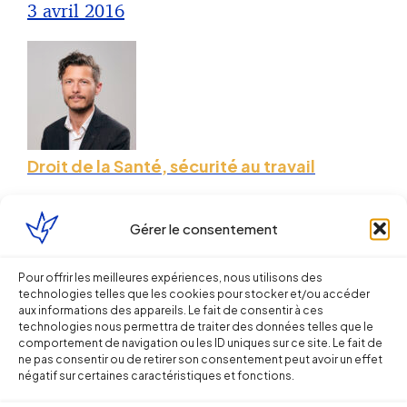
3 avril 2016
Droit de la Santé, sécurité au travail
De nouvelles mesures pour renforcer
Gérer le consentement
la sûreté des établissements
SEVESO
Pour offrir les meilleures expériences, nous utilisons des
technologies telles que les cookies pour stocker et/ou accéder
aux informations des appareils. Le fait de consentir à ces
Sébastien MILLET
technologies nous permettra de traiter des données telles que le
comportement de navigation ou les ID uniques sur ce site. Le fait de
1 septembre 2015
ne pas consentir ou de retirer son consentement peut avoir un effet
négatif sur certaines caractéristiques et fonctions.