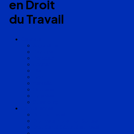
en Droit
du Travail
Cabinets
Angoulême
Bayonne
Bordeaux
Cognac
Lille
Lyon
Marseille
Occitanie
Pyrénées
Strasbourg
Compétences
Droit du Travail
Droit de la Protection Sociale
Droit Santé Sécurité au Travail
Droit des Associations