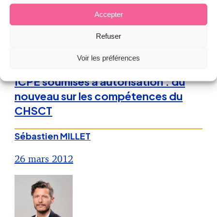
Accepter
Refuser
Droit de la Santé, sécurité au travail
Voir les préférences
ICPE soumises à autorisation : du
nouveau sur les compétences du
CHSCT
Sébastien MILLET
26 mars 2012