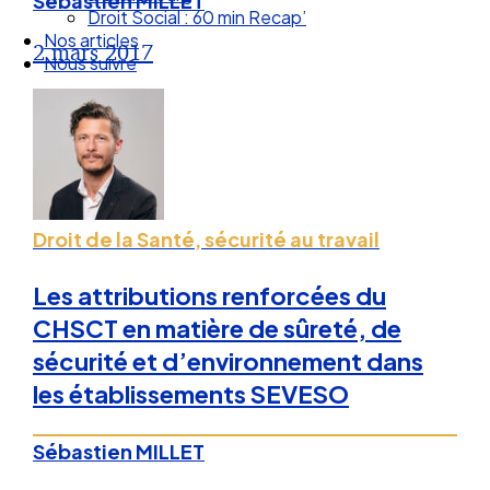
Sébastien MILLET
Droit Social : 60 min Recap’
Nos articles
2 mars 2017
Nous suivre
Droit de la Santé, sécurité au travail
Les attributions renforcées du
CHSCT en matière de sûreté, de
sécurité et d’environnement dans
les établissements SEVESO
Sébastien MILLET