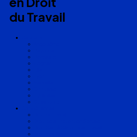
en Droit
du Travail
Cabinets
Angoulême
Bayonne
Bordeaux
Cognac
Lille
Lyon
Marseille
Occitanie
Pyrénées
Strasbourg
Compétences
Droit du Travail
Droit de la Protection Sociale
Droit Santé Sécurité au Travail
Droit des Associations