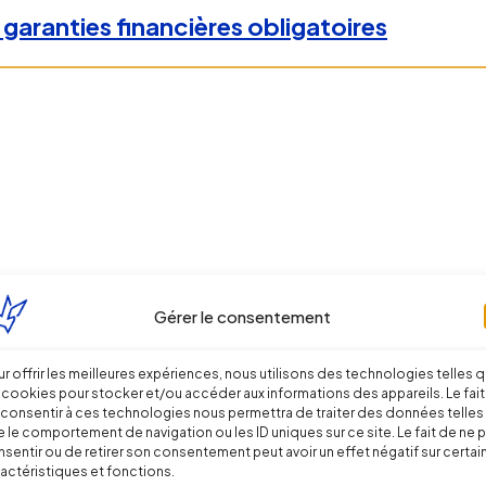
 garanties financières obligatoires
Gérer le consentement
s en matière d’installations thermiques
r offrir les meilleures expériences, nous utilisons des technologies telles 
 cookies pour stocker et/ou accéder aux informations des appareils. Le fait
consentir à ces technologies nous permettra de traiter des données telles
 le comportement de navigation ou les ID uniques sur ce site. Le fait de ne 
sentir ou de retirer son consentement peut avoir un effet négatif sur certai
actéristiques et fonctions.