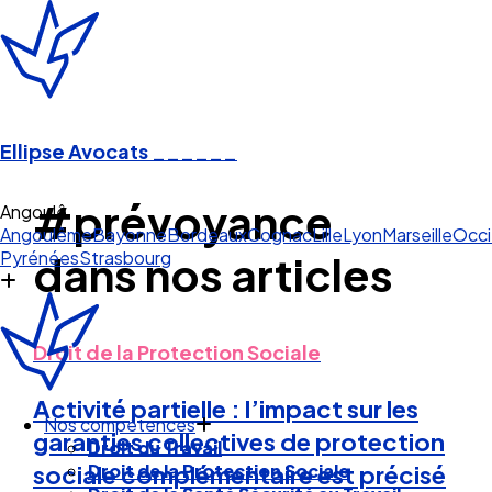
Ellipse Avocats
______
#prévoyance
Angoulême
Angoulême
Bayonne
Bordeaux
Cognac
Lille
Lyon
Marseille
Occi
Pyrénées
Strasbourg
dans nos articles
Droit de la Protection Sociale
Activité partielle : l’impact sur les
Nos compétences
garanties collectives de protection
Droit du Travail
Droit de la Protection Sociale
sociale complémentaire est précisé