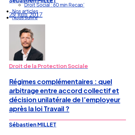
Sébastien MILLET
Droit Social : 60 min Recap’
Nos articles
29 juin 2017
Nous suivre
Droit de la Protection Sociale
Régimes complémentaires : quel
arbitrage entre accord collectif et
décision unilatérale de l’employeur
après la loi Travail ?
Sébastien MILLET