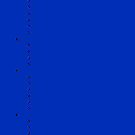
Lille
Lyon
Marseille
Occitanie
Pyrénées
Strasbourg
Compétences
Droit du Travail
Droit de la Protection Sociale
Droit Santé Sécurité au Travail
Droit des Associations
Expertises
Avocats enquêteurs
Conduite du changement et Restructuring
Médiation
Rémunération et Prévoyance
Responsabilité pénale
Risques et durabilité
A propos
Mentions légales
Gestion des cookies
Données personnelles