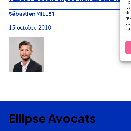
Pou
les
Sébastien MILLET
de 
que
con
15 octobre 2010
car
Ellipse Avocats