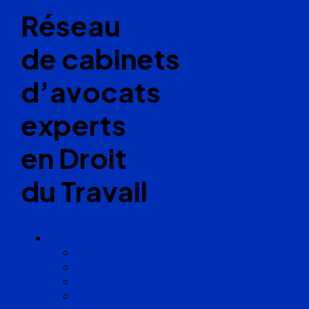
Réseau
de cabinets
d’avocats
experts
en Droit
du Travail
Cabinets
Angoulême
Bayonne
Bordeaux
Cognac