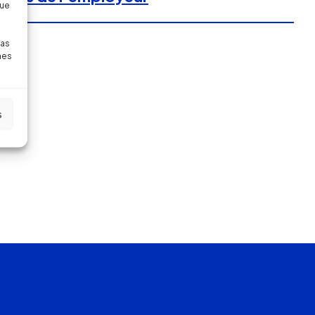
que
pas
nes
s