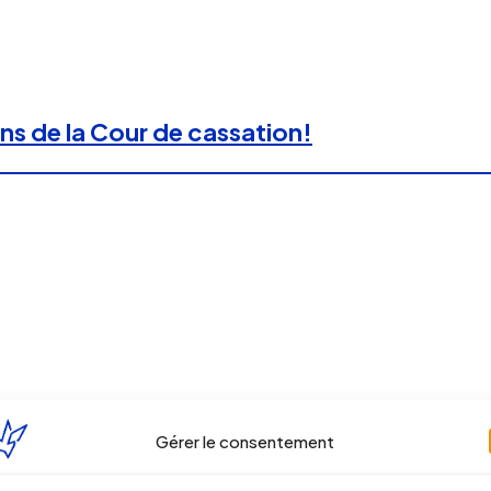
ons de la Cour de cassation!
Gérer le consentement
ut justifier la prise d’acte de la rupture au