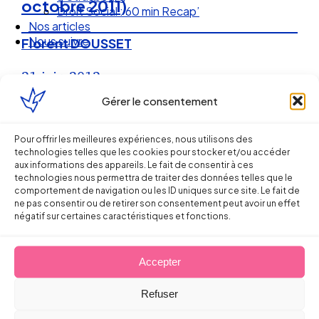
octobre 2011)
Droit Social : 60 min Recap’
Nos articles
Nous suivre
Florent DOUSSET
21 juin 2012
Gérer le consentement
Pour offrir les meilleures expériences, nous utilisons des
technologies telles que les cookies pour stocker et/ou accéder
aux informations des appareils. Le fait de consentir à ces
technologies nous permettra de traiter des données telles que le
comportement de navigation ou les ID uniques sur ce site. Le fait de
ne pas consentir ou de retirer son consentement peut avoir un effet
négatif sur certaines caractéristiques et fonctions.
Accepter
Ellipse Avocats
Refuser