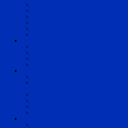
Lille
Lyon
Marseille
Occitanie
Pyrénées
Strasbourg
Compétences
Droit du Travail
Droit de la Protection Sociale
Droit Santé Sécurité au Travail
Droit des Associations
Expertises
Avocats enquêteurs
Conduite du changement et
Restructuring
Médiation
Rémunération et Prévoyance
Responsabilité pénale
Risques et durabilité
A propos
Mentions légales