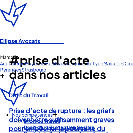
Ellipse Avocats
______
#prise d'acte
Marseille
Angoulême
Bayonne
Bordeaux
Cognac
Lille
Lyon
Marseille
Occi
Pyrénées
Strasbourg
dans nos articles
Droit du Travail
Prise d’acte de rupture : les griefs
Nos compétences
doivent être suffisamment graves
Droit du Travail
Droit de la Protection Sociale
pour empêcher la poursuite du