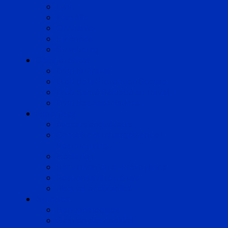
Lyon
Marseille
Occitanie
Pyrénées
Strasbourg
Compétences
Droit du Travail
Droit de la Protection Sociale
Droit Santé Sécurité au Travail
Droit des Associations
Expertises
Avocats enquêteurs
Conduite du changement et
Restructuring
Médiation
Rémunération et Prévoyance
Responsabilité pénale
Risques et durabilité
A propos
Mentions légales
Gestion des cookies