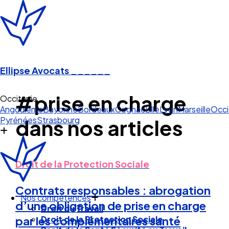
Ellipse Avocats
______
#prise en charge
Occitanie
Angoulême
Bayonne
Bordeaux
Cognac
Lille
Lyon
Marseille
Occi
Pyrénées
Strasbourg
dans nos articles
Droit de la Protection Sociale
Contrats responsables : abrogation
Nos compétences
d’une obligation de prise en charge
Droit du Travail
Droit de la Protection Sociale
par les complémentaires santé