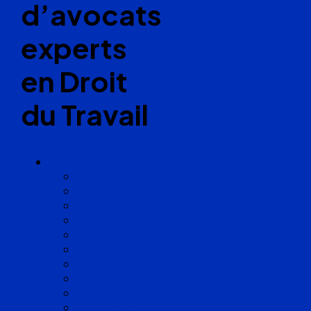
d’avocats
experts
en Droit
du Travail
Cabinets
Angoulême
Bayonne
Bordeaux
Cognac
Lille
Lyon
Marseille
Occitanie
Pyrénées
Strasbourg