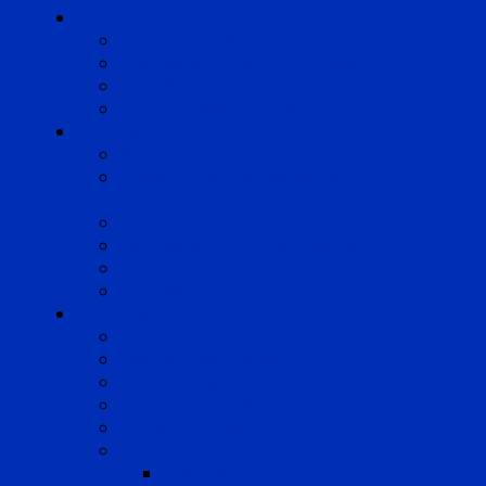
Compétences
Droit du Travail
Droit de la Protection Sociale
Droit Santé Sécurité au Travail
Droit des Associations
Expertises
Avocats enquêteurs
Conduite du changement et
Restructuring
Médiation
Rémunération et Prévoyance
Responsabilité pénale
Risques et durabilité
A propos
Mentions légales
Gestion des cookies
Données personnelles
Règlement Qualiopi
Certificat Qualiopi
Nous suivre
LinkedIn