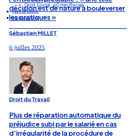
Nos articles
décision est de nature à bouleverser
Nous suivre
les pratiques »
Sébastien MILLET
6 juillet 2025
Droit du Travail
Plus de réparation automatique du
préjudice subi par le salarié en cas
d’irrégularité de la procédure de