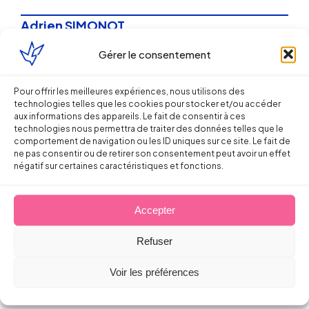
Adrien SIMONOT
Gérer le consentement
18 avril 2016
Pour offrir les meilleures expériences, nous utilisons des
technologies telles que les cookies pour stocker et/ou accéder
aux informations des appareils. Le fait de consentir à ces
technologies nous permettra de traiter des données telles que le
comportement de navigation ou les ID uniques sur ce site. Le fait de
ne pas consentir ou de retirer son consentement peut avoir un effet
négatif sur certaines caractéristiques et fonctions.
Droit du Travail
Quelles formalités pour reporter
Accepter
l’entretien préalable au
Refuser
licenciement ? (Soc. 29 janvier 2014)
Voir les préférences
Arnaud PILLOIX