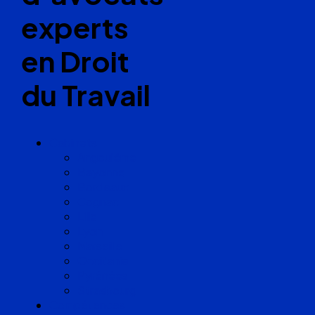
experts
en Droit
du Travail
Cabinets
Angoulême
Bayonne
Bordeaux
Cognac
Lille
Lyon
Marseille
Occitanie
Pyrénées
Strasbourg
Compétences