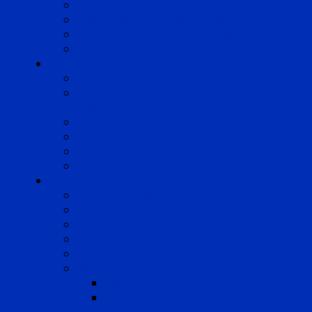
Droit du Travail
Droit de la Protection Sociale
Droit Santé Sécurité au Travail
Droit des Associations
Expertises
Avocats enquêteurs
Conduite du changement et
Restructuring
Médiation
Rémunération et Prévoyance
Responsabilité pénale
Risques et durabilité
A propos
Mentions légales
Gestion des cookies
Données personnelles
Règlement Qualiopi
Certificat Qualiopi
Nous suivre
LinkedIn
Newsletter