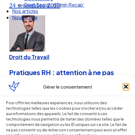
Droit Social : 60 min Recap’
24 septembre 2010
Nos articles
Nous suivre
Droit du Travail
Pratiques RH : attention à ne pas
multiplier les procédures
Gérer le consentement
disciplinaires
Pour offrir les meilleures expériences, nous utilisons des
Arnaud PILLOIX
technologies telles que les cookies pour stocker et/ou accéder
aux informations des appareils. Le fait de consentir à ces
technologies nous permettra de traiter des données telles que le
17 septembre 2010
comportement de navigation ou les ID uniques sur ce site. Le fait de
ne pas consentir ou de retirer son consentement peut avoir un effet